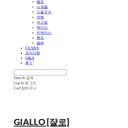
벨트
시계줄
스몰굿즈
여행
커스텀
케이스
키케이스
특피
팔찌
CLASS
공지사항
Q&A
후기
Search
검색
Log In
로그인
Cart
장바구니
GIALLO [쟐로]