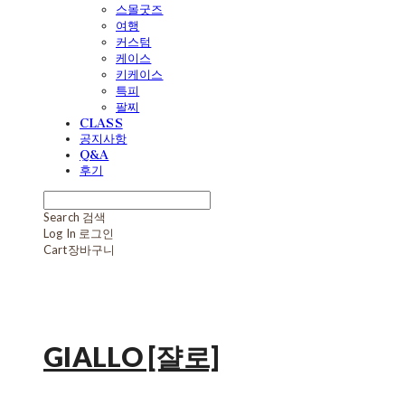
스몰굿즈
여행
커스텀
케이스
키케이스
특피
팔찌
CLASS
공지사항
Q&A
후기
Search
검색
Log In
로그인
Cart
장바구니
GIALLO [쟐로]