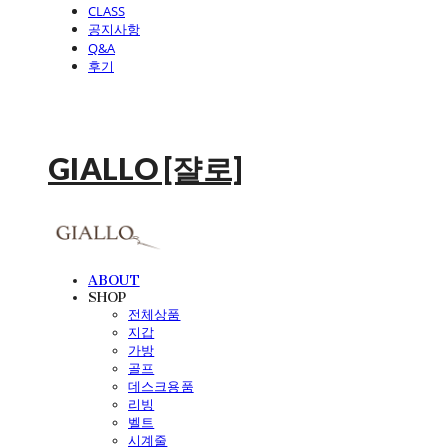
CLASS
공지사항
Q&A
후기
GIALLO [쟐로]
ABOUT
SHOP
전체상품
지갑
가방
골프
데스크용품
리빙
벨트
시계줄