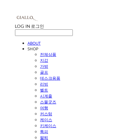
LOG IN
로그인
ABOUT
SHOP
전체상품
지갑
가방
골프
데스크용품
리빙
벨트
시계줄
스몰굿즈
여행
커스텀
케이스
키케이스
특피
팔찌