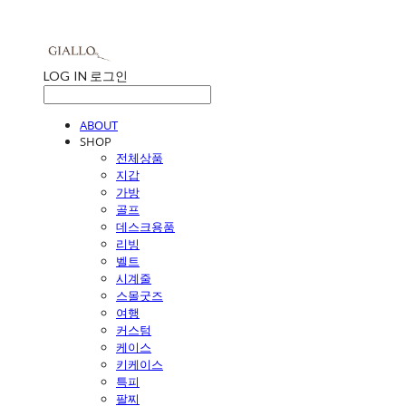
LOG IN
로그인
ABOUT
SHOP
전체상품
지갑
가방
골프
데스크용품
리빙
벨트
시계줄
스몰굿즈
여행
커스텀
케이스
키케이스
특피
팔찌