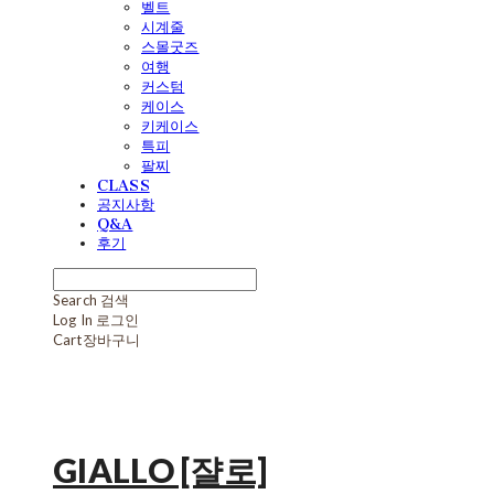
벨트
시계줄
스몰굿즈
여행
커스텀
케이스
키케이스
특피
팔찌
CLASS
공지사항
Q&A
후기
Search
검색
Log In
로그인
Cart
장바구니
GIALLO [쟐로]