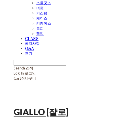
스몰굿즈
여행
커스텀
케이스
키케이스
특피
팔찌
CLASS
공지사항
Q&A
후기
Search
검색
Log In
로그인
Cart
장바구니
GIALLO [쟐로]