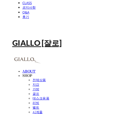
CLASS
공지사항
Q&A
후기
GIALLO [쟐로]
ABOUT
SHOP
전체상품
지갑
가방
골프
데스크용품
리빙
벨트
시계줄