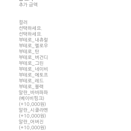
추가 금액
컬러
선택하세요.
선택하세요.
부테로_내츄럴
부테로_옐로우
부테로_탄
부테로_버건디
부테로_그린
부테로_네이비
부테로_에토프
부테로_레드
부테로_블랙
알란_바바파파
(베이비핑크)
(+10,000원)
알란_시클라멘
(+10,000원)
알란_어버진
(+10,000원)