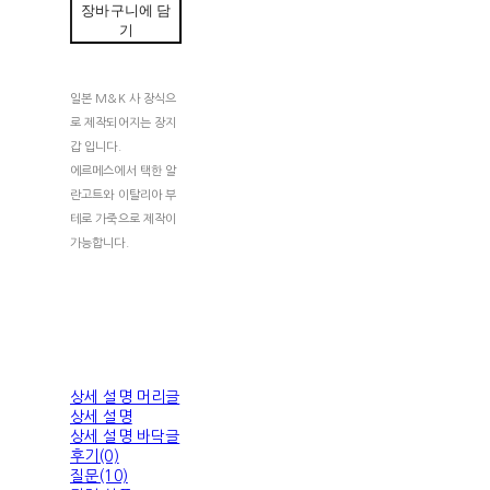
장바구니에 담
기
일본 M&K 사 장식으
로 제작되어지는 장지
갑 입니다.
에르메스에서 택한 알
란고트와 이탈리아 부
테로 가죽으로 제작이
가능합니다.
상세 설명 머리글
상세 설명
상세 설명 바닥글
후기(0)
질문(10)