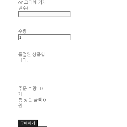
or 고딕체 기재
필수)
수량
품절된 상품입
니다.
주문 수량
0
개
총 상품 금액
0
원
구매하기