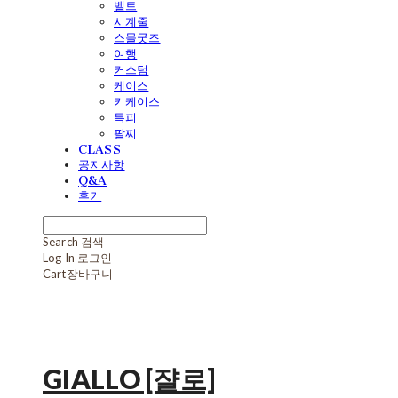
벨트
시계줄
스몰굿즈
여행
커스텀
케이스
키케이스
특피
팔찌
CLASS
공지사항
Q&A
후기
Search
검색
Log In
로그인
Cart
장바구니
GIALLO [쟐로]