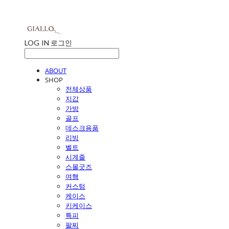
LOG IN
로그인
ABOUT
SHOP
전체상품
지갑
가방
골프
데스크용품
리빙
벨트
시계줄
스몰굿즈
여행
커스텀
케이스
키케이스
특피
팔찌