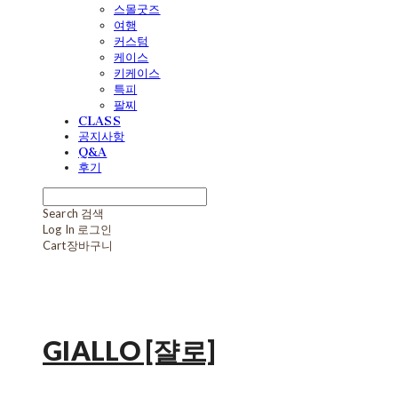
스몰굿즈
여행
커스텀
케이스
키케이스
특피
팔찌
CLASS
공지사항
Q&A
후기
Search
검색
Log In
로그인
Cart
장바구니
GIALLO [쟐로]