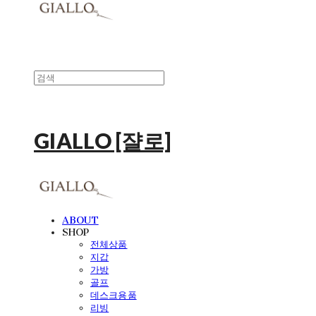
GIALLO [쟐로]
ABOUT
SHOP
전체상품
지갑
가방
골프
데스크용품
리빙