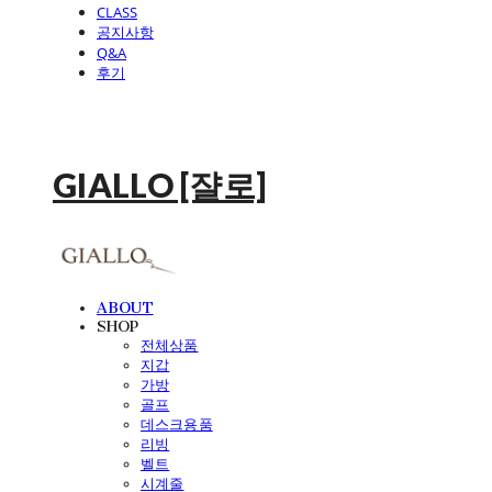
CLASS
공지사항
Q&A
후기
GIALLO [쟐로]
ABOUT
SHOP
전체상품
지갑
가방
골프
데스크용품
리빙
벨트
시계줄