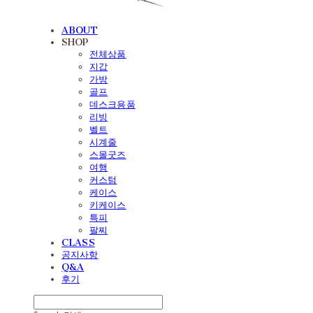
ABOUT
SHOP
전체상품
지갑
가방
골프
데스크용품
리빙
벨트
시계줄
스몰굿즈
여행
커스텀
케이스
키케이스
특피
팔찌
CLASS
공지사항
Q&A
후기