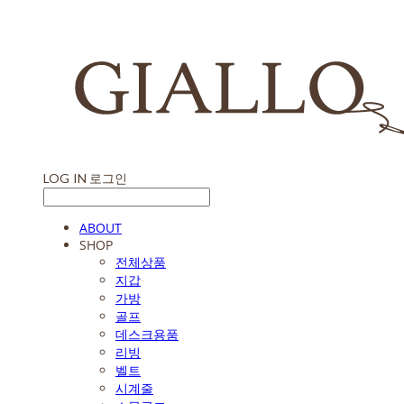
LOG IN
로그인
ABOUT
SHOP
전체상품
지갑
가방
골프
데스크용품
리빙
벨트
시계줄