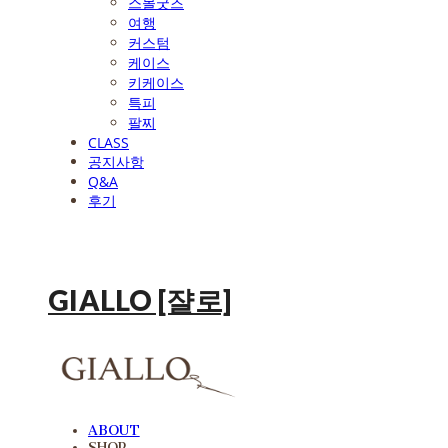
스몰굿즈
여행
커스텀
케이스
키케이스
특피
팔찌
CLASS
공지사항
Q&A
후기
GIALLO [쟐로]
ABOUT
SHOP