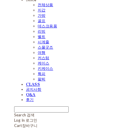
전체상품
지갑
가방
골프
데스크용품
리빙
벨트
시계줄
스몰굿즈
여행
커스텀
케이스
키케이스
특피
팔찌
CLASS
공지사항
Q&A
후기
Search
검색
Log In
로그인
Cart
장바구니