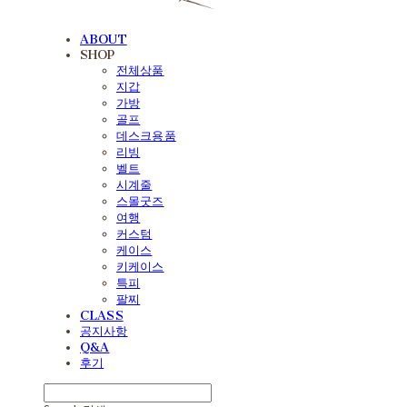
ABOUT
SHOP
전체상품
지갑
가방
골프
데스크용품
리빙
벨트
시계줄
스몰굿즈
여행
커스텀
케이스
키케이스
특피
팔찌
CLASS
공지사항
Q&A
후기