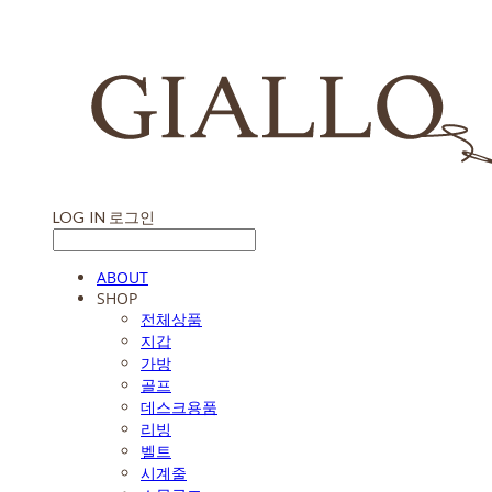
LOG IN
로그인
ABOUT
SHOP
전체상품
지갑
가방
골프
데스크용품
리빙
벨트
시계줄