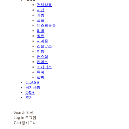
전체상품
지갑
가방
골프
데스크용품
리빙
벨트
시계줄
스몰굿즈
여행
커스텀
케이스
키케이스
특피
팔찌
CLASS
공지사항
Q&A
후기
Search
검색
Log In
로그인
Cart
장바구니