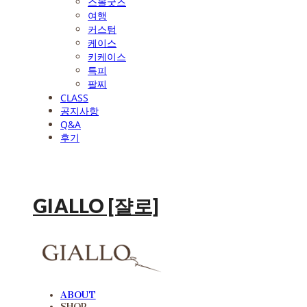
스몰굿즈
여행
커스텀
케이스
키케이스
특피
팔찌
CLASS
공지사항
Q&A
후기
GIALLO [쟐로]
ABOUT
SHOP