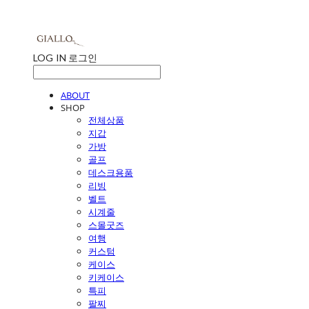
LOG IN
로그인
ABOUT
SHOP
전체상품
지갑
가방
골프
데스크용품
리빙
벨트
시계줄
스몰굿즈
여행
커스텀
케이스
키케이스
특피
팔찌