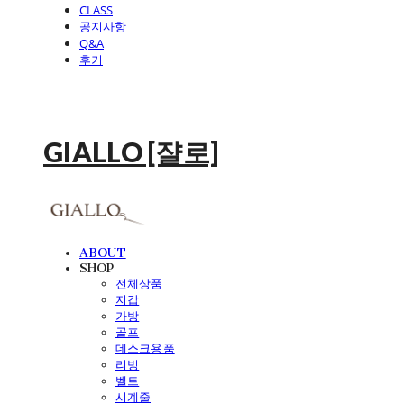
CLASS
공지사항
Q&A
후기
GIALLO [쟐로]
ABOUT
SHOP
전체상품
지갑
가방
골프
데스크용품
리빙
벨트
시계줄