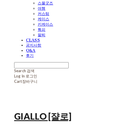
스몰굿즈
여행
커스텀
케이스
키케이스
특피
팔찌
CLASS
공지사항
Q&A
후기
Search
검색
Log In
로그인
Cart
장바구니
GIALLO [쟐로]