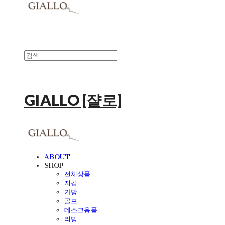
GIALLO [쟐로]
ABOUT
SHOP
전체상품
지갑
가방
골프
데스크용품
리빙