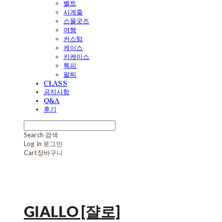
벨트
시계줄
스몰굿즈
여행
커스텀
케이스
키케이스
특피
팔찌
CLASS
공지사항
Q&A
후기
Search
검색
Log In
로그인
Cart
장바구니
GIALLO [쟐로]