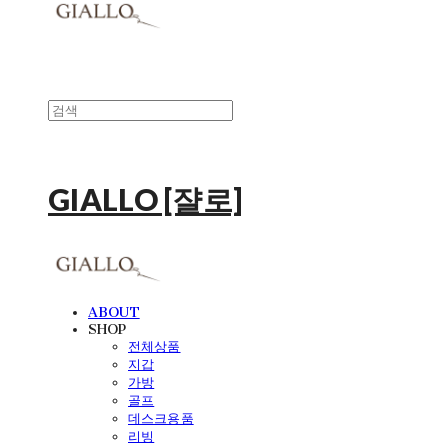
GIALLO [쟐로]
ABOUT
SHOP
전체상품
지갑
가방
골프
데스크용품
리빙