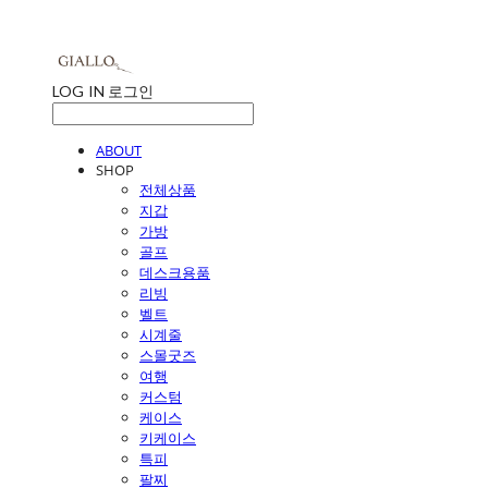
LOG IN
로그인
ABOUT
SHOP
전체상품
지갑
가방
골프
데스크용품
리빙
벨트
시계줄
스몰굿즈
여행
커스텀
케이스
키케이스
특피
팔찌