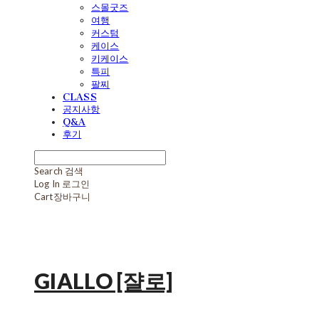
스몰굿즈
여행
커스텀
케이스
키케이스
특피
팔찌
CLASS
공지사항
Q&A
후기
Search
검색
Log In
로그인
Cart
장바구니
GIALLO [쟐로]