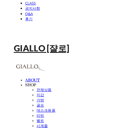
CLASS
공지사항
Q&A
후기
GIALLO [쟐로]
ABOUT
SHOP
전체상품
지갑
가방
골프
데스크용품
리빙
벨트
시계줄