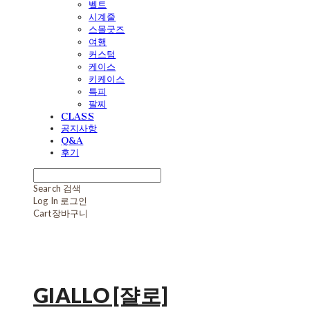
벨트
시계줄
스몰굿즈
여행
커스텀
케이스
키케이스
특피
팔찌
CLASS
공지사항
Q&A
후기
Search
검색
Log In
로그인
Cart
장바구니
GIALLO [쟐로]