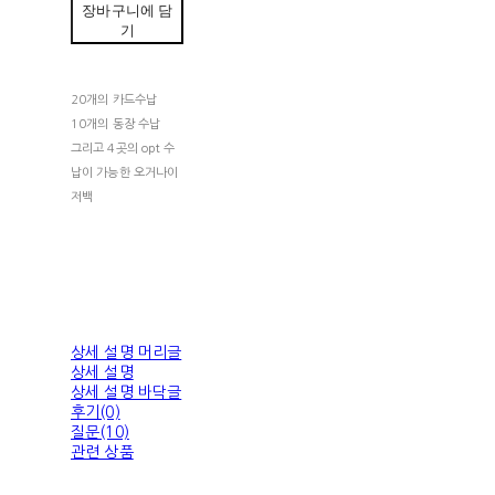
장바구니에 담
기
20개의 카드수납
10개의 동장 수납
그리고 4곳의 opt 수
납이 가능한 오거나이
저백
상세 설명 머리글
상세 설명
상세 설명 바닥글
후기(0)
질문(10)
관련 상품