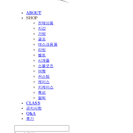
ABOUT
SHOP
전체상품
지갑
가방
골프
데스크용품
리빙
벨트
시계줄
스몰굿즈
여행
커스텀
케이스
키케이스
특피
팔찌
CLASS
공지사항
Q&A
후기