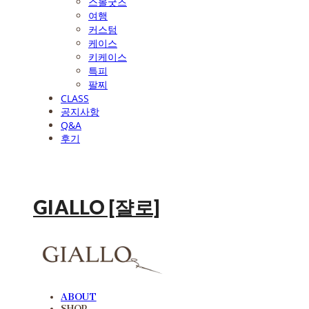
스몰굿즈
여행
커스텀
케이스
키케이스
특피
팔찌
CLASS
공지사항
Q&A
후기
GIALLO [쟐로]
ABOUT
SHOP