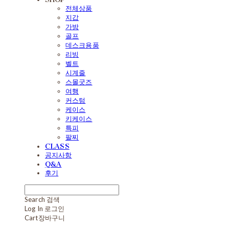
전체상품
지갑
가방
골프
데스크용품
리빙
벨트
시계줄
스몰굿즈
여행
커스텀
케이스
키케이스
특피
팔찌
CLASS
공지사항
Q&A
후기
Search
검색
Log In
로그인
Cart
장바구니