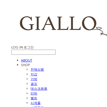
LOG IN
로그인
ABOUT
SHOP
전체상품
지갑
가방
골프
데스크용품
리빙
벨트
시계줄