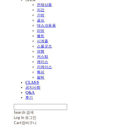
전체상품
지갑
가방
골프
데스크용품
리빙
벨트
시계줄
스몰굿즈
여행
커스텀
케이스
키케이스
특피
팔찌
CLASS
공지사항
Q&A
후기
Search
검색
Log In
로그인
Cart
장바구니