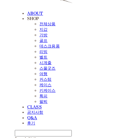
ABOUT
SHOP
전체상품
지갑
가방
골프
데스크용품
리빙
벨트
시계줄
스몰굿즈
여행
커스텀
케이스
키케이스
특피
팔찌
CLASS
공지사항
Q&A
후기