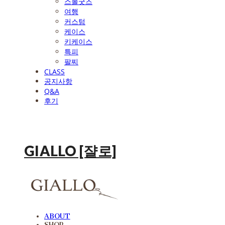
스몰굿즈
여행
커스텀
케이스
키케이스
특피
팔찌
CLASS
공지사항
Q&A
후기
GIALLO [쟐로]
ABOUT
SHOP