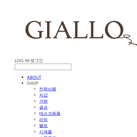
LOG IN
로그인
ABOUT
SHOP
전체상품
지갑
가방
골프
데스크용품
리빙
벨트
시계줄