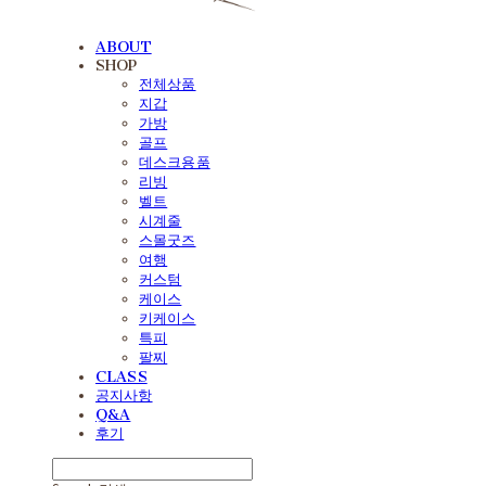
ABOUT
SHOP
전체상품
지갑
가방
골프
데스크용품
리빙
벨트
시계줄
스몰굿즈
여행
커스텀
케이스
키케이스
특피
팔찌
CLASS
공지사항
Q&A
후기