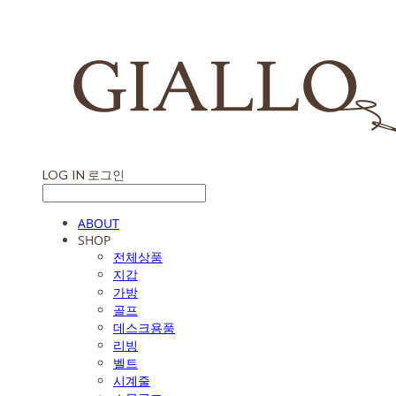
LOG IN
로그인
ABOUT
SHOP
전체상품
지갑
가방
골프
데스크용품
리빙
벨트
시계줄