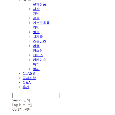
전체상품
지갑
가방
골프
데스크용품
리빙
벨트
시계줄
스몰굿즈
여행
커스텀
케이스
키케이스
특피
팔찌
CLASS
공지사항
Q&A
후기
Search
검색
Log In
로그인
Cart
장바구니