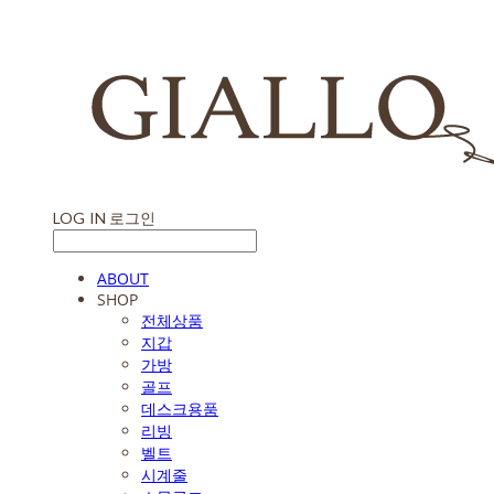
LOG IN
로그인
ABOUT
SHOP
전체상품
지갑
가방
골프
데스크용품
리빙
벨트
시계줄