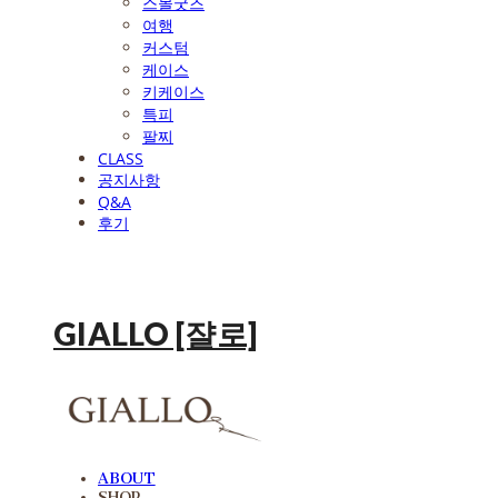
스몰굿즈
여행
커스텀
케이스
키케이스
특피
팔찌
CLASS
공지사항
Q&A
후기
GIALLO [쟐로]
ABOUT
SHOP