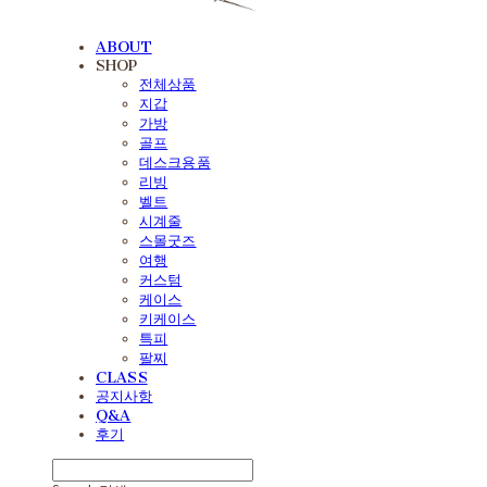
ABOUT
SHOP
전체상품
지갑
가방
골프
데스크용품
리빙
벨트
시계줄
스몰굿즈
여행
커스텀
케이스
키케이스
특피
팔찌
CLASS
공지사항
Q&A
후기