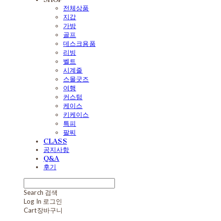
전체상품
지갑
가방
골프
데스크용품
리빙
벨트
시계줄
스몰굿즈
여행
커스텀
케이스
키케이스
특피
팔찌
CLASS
공지사항
Q&A
후기
Search
검색
Log In
로그인
Cart
장바구니