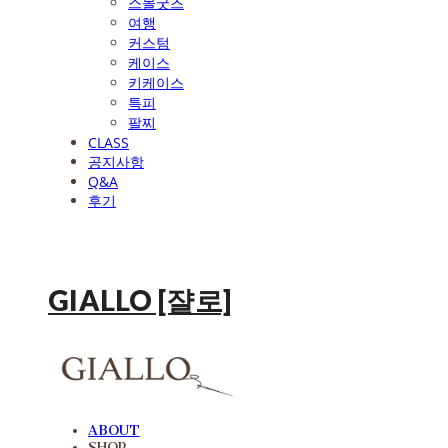
스몰굿즈
여행
커스텀
케이스
키케이스
특피
팔찌
CLASS
공지사항
Q&A
후기
GIALLO [쟐로]
ABOUT
SHOP