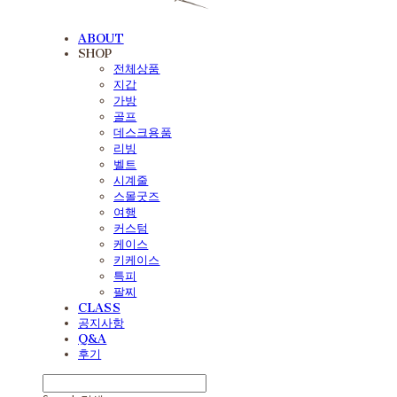
ABOUT
SHOP
전체상품
지갑
가방
골프
데스크용품
리빙
벨트
시계줄
스몰굿즈
여행
커스텀
케이스
키케이스
특피
팔찌
CLASS
공지사항
Q&A
후기