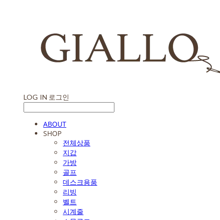
LOG IN
로그인
ABOUT
SHOP
전체상품
지갑
가방
골프
데스크용품
리빙
벨트
시계줄