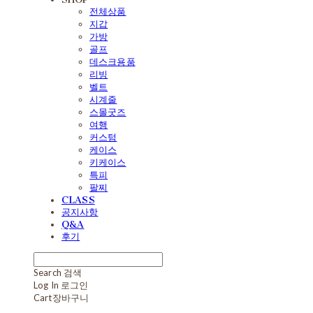
전체상품
지갑
가방
골프
데스크용품
리빙
벨트
시계줄
스몰굿즈
여행
커스텀
케이스
키케이스
특피
팔찌
CLASS
공지사항
Q&A
후기
Search
검색
Log In
로그인
Cart
장바구니