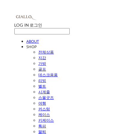
LOG IN
로그인
ABOUT
SHOP
전체상품
지갑
가방
골프
데스크용품
리빙
벨트
시계줄
스몰굿즈
여행
커스텀
케이스
키케이스
특피
팔찌