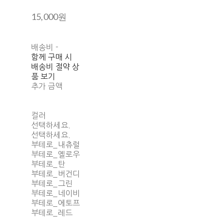
15,000원
배송비
-
함께 구매 시
배송비 절약 상
품 보기
추가 금액
컬러
선택하세요.
선택하세요.
부테로_내츄럴
부테로_옐로우
부테로_탄
부테로_버건디
부테로_그린
부테로_네이비
부테로_에토프
부테로_레드