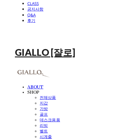
CLASS
공지사항
Q&A
후기
GIALLO [쟐로]
ABOUT
SHOP
전체상품
지갑
가방
골프
데스크용품
리빙
벨트
시계줄