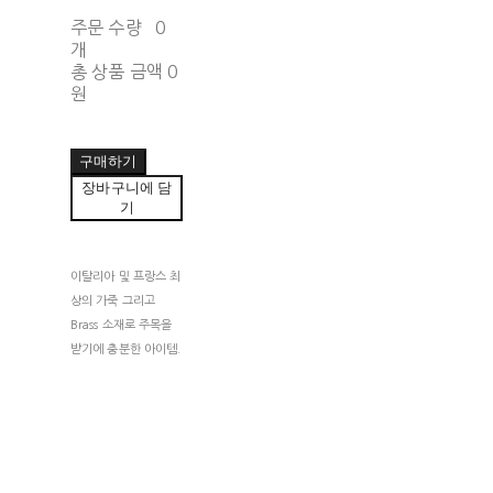
주문 수량
0
개
총 상품 금액
0
원
구매하기
장바구니에 담
기
이탈리아 및 프랑스 최
상의 가죽 그리고
Brass 소재로 주목을
받기에 충분한 아이템.