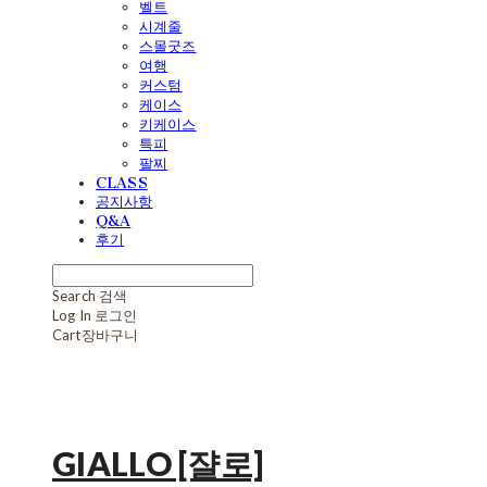
벨트
시계줄
스몰굿즈
여행
커스텀
케이스
키케이스
특피
팔찌
CLASS
공지사항
Q&A
후기
Search
검색
Log In
로그인
Cart
장바구니
GIALLO [쟐로]