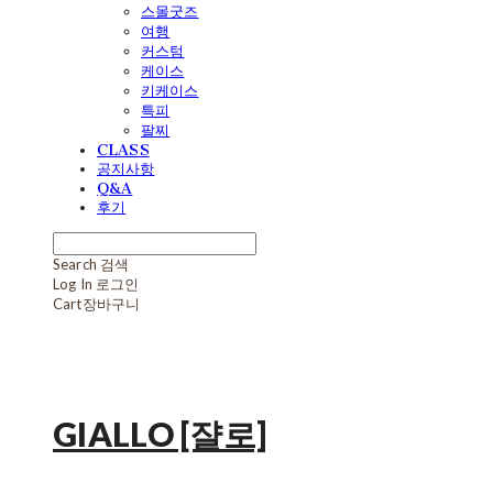
스몰굿즈
여행
커스텀
케이스
키케이스
특피
팔찌
CLASS
공지사항
Q&A
후기
Search
검색
Log In
로그인
Cart
장바구니
GIALLO [쟐로]