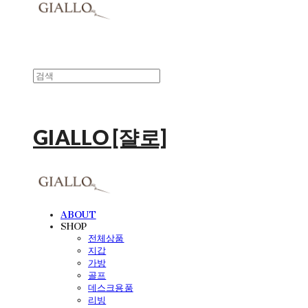
GIALLO [쟐로]
ABOUT
SHOP
전체상품
지갑
가방
골프
데스크용품
리빙