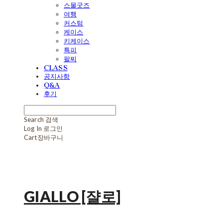
스몰굿즈
여행
커스텀
케이스
키케이스
특피
팔찌
CLASS
공지사항
Q&A
후기
Search
검색
Log In
로그인
Cart
장바구니
GIALLO [쟐로]