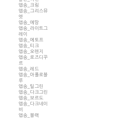
앱송_크림
앱송_그리스뮤
엣
앱송_에땅
앱송_라이트그
레이
앱송_에토프
앱송_티크
앱송_오렌지
앱송_로즈디꾸
르
앱송_레드
앱송_아폴로블
루
앱송_틸그린
앱송_다크그린
앱송_보르도
앱송_다크네이
비
앱송_블랙