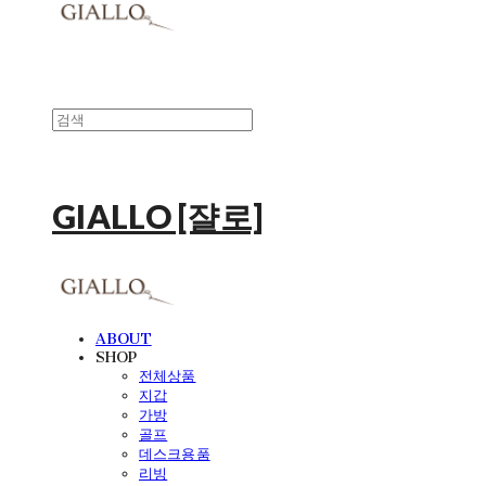
GIALLO [쟐로]
ABOUT
SHOP
전체상품
지갑
가방
골프
데스크용품
리빙