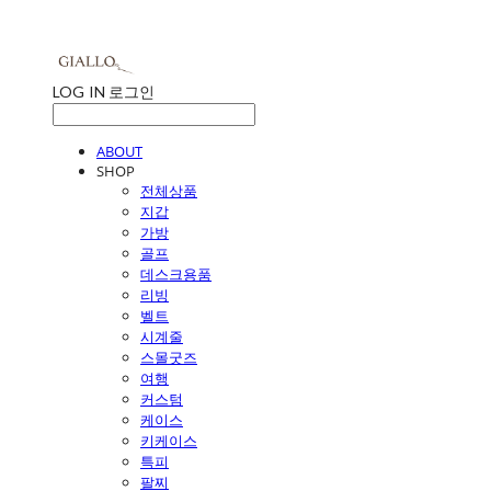
LOG IN
로그인
ABOUT
SHOP
전체상품
지갑
가방
골프
데스크용품
리빙
벨트
시계줄
스몰굿즈
여행
커스텀
케이스
키케이스
특피
팔찌