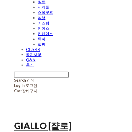
벨트
시계줄
스몰굿즈
여행
커스텀
케이스
키케이스
특피
팔찌
CLASS
공지사항
Q&A
후기
Search
검색
Log In
로그인
Cart
장바구니
GIALLO [쟐로]