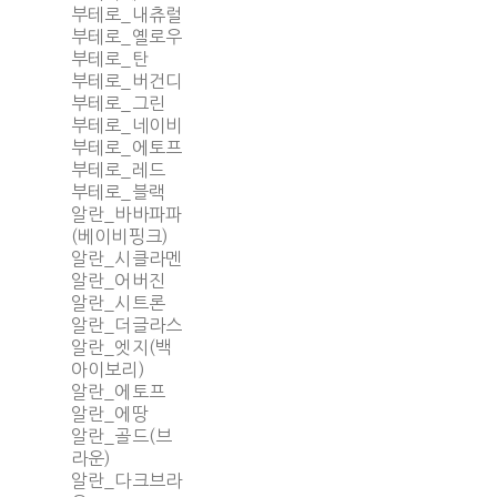
부테로_내츄럴
부테로_옐로우
부테로_탄
부테로_버건디
부테로_그린
부테로_네이비
부테로_에토프
부테로_레드
부테로_블랙
알란_바바파파
(베이비핑크)
알란_시클라멘
알란_어버진
알란_시트론
알란_더글라스
알란_엣지(백
아이보리)
알란_에토프
알란_에땅
알란_골드(브
라운)
알란_다크브라