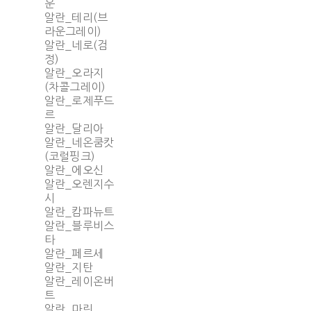
운
알란_테리(브
라운그레이)
알란_네로(검
정)
알란_오라지
(차콜그레이)
알란_로제푸드
르
알란_달리아
알란_네온쿰캇
(코럴핑크)
알란_에오신
알란_오렌지수
시
알란_캄파뉴트
알란_블루비스
타
알란_페르세
알란_지탄
알란_레이온버
트
알란_마린