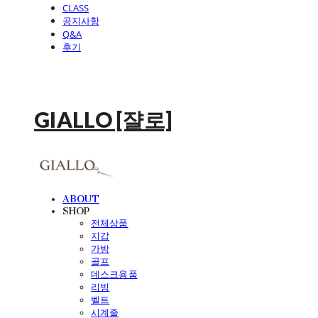
CLASS
공지사항
Q&A
후기
GIALLO [쟐로]
ABOUT
SHOP
전체상품
지갑
가방
골프
데스크용품
리빙
벨트
시계줄