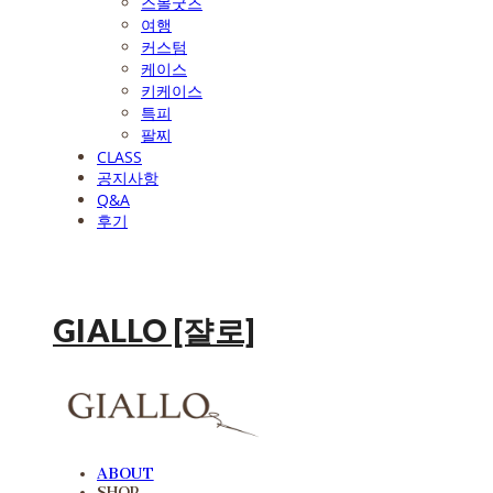
스몰굿즈
여행
커스텀
케이스
키케이스
특피
팔찌
CLASS
공지사항
Q&A
후기
GIALLO [쟐로]
ABOUT
SHOP