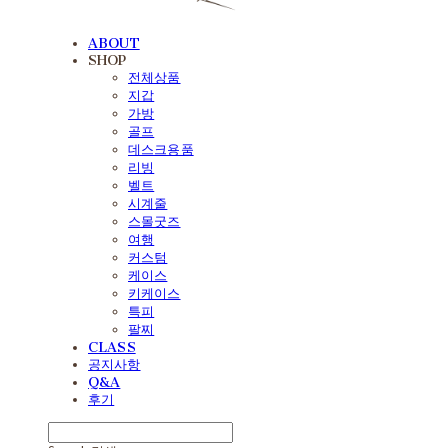
ABOUT
SHOP
전체상품
지갑
가방
골프
데스크용품
리빙
벨트
시계줄
스몰굿즈
여행
커스텀
케이스
키케이스
특피
팔찌
CLASS
공지사항
Q&A
후기