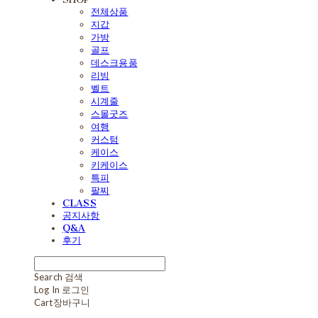
전체상품
지갑
가방
골프
데스크용품
리빙
벨트
시계줄
스몰굿즈
여행
커스텀
케이스
키케이스
특피
팔찌
CLASS
공지사항
Q&A
후기
Search
검색
Log In
로그인
Cart
장바구니