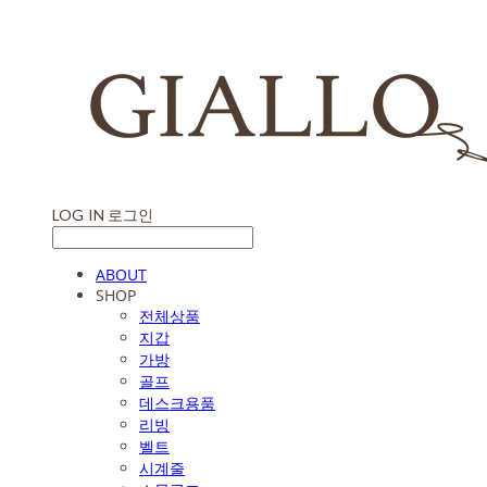
LOG IN
로그인
ABOUT
SHOP
전체상품
지갑
가방
골프
데스크용품
리빙
벨트
시계줄