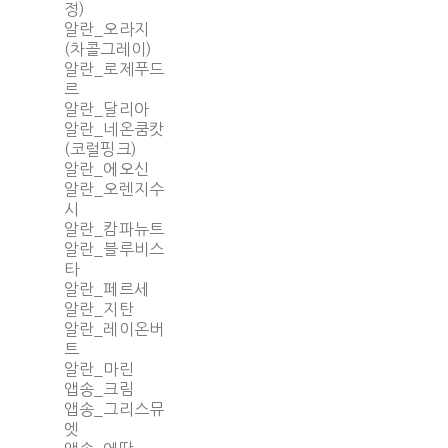
정)
알란_오라지
(차콜그레이)
알란_로제푸드
르
알란_달리아
알란_네온쿰캇
(코럴핑크)
알란_에오신
알란_오렌지수
시
알란_캄파뉴트
알란_블루비스
타
알란_페르세
알란_지탄
알란_레이온버
트
알란_마린
앱송_크림
앱송_그리스뮤
엣