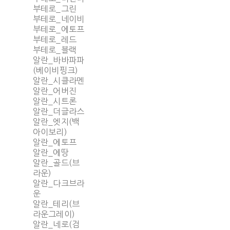
부테로_그린
부테로_네이비
부테로_에토프
부테로_레드
부테로_블랙
알란_바바파파
(베이비핑크)
알란_시클라멘
알란_어버진
알란_시트론
알란_더글라스
알란_엣지(백
아이보리)
알란_에토프
알란_에땅
알란_골드(브
라운)
알란_다크브라
운
알란_테리(브
라운그레이)
알란_네로(검