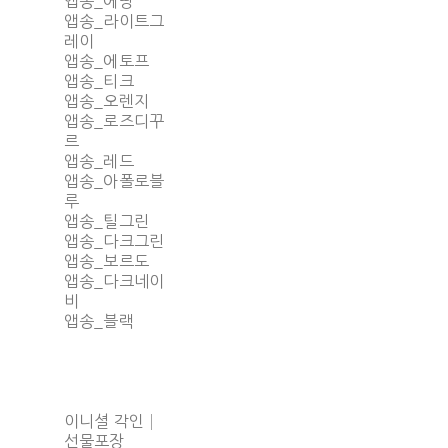
앱송_에땅
앱송_라이트그
레이
앱송_에토프
앱송_티크
앱송_오렌지
앱송_로즈디꾸
르
앱송_레드
앱송_아폴로블
루
앱송_틸그린
앱송_다크그린
앱송_보르도
앱송_다크네이
비
앱송_블랙
이니셜 각인│
선물포장