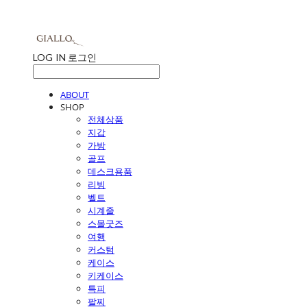
LOG IN
로그인
ABOUT
SHOP
전체상품
지갑
가방
골프
데스크용품
리빙
벨트
시계줄
스몰굿즈
여행
커스텀
케이스
키케이스
특피
팔찌