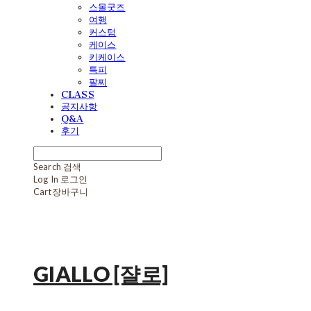
스몰굿즈
여행
커스텀
케이스
키케이스
특피
팔찌
CLASS
공지사항
Q&A
후기
Search
검색
Log In
로그인
Cart
장바구니
GIALLO [쟐로]