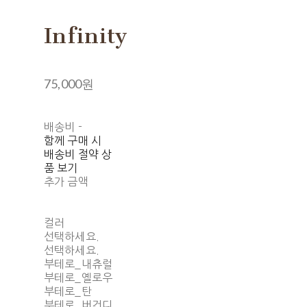
Infinity
75,000원
배송비
-
함께 구매 시
배송비 절약 상
품 보기
추가 금액
컬러
선택하세요.
선택하세요.
부테로_내츄럴
부테로_옐로우
부테로_탄
부테로_버건디