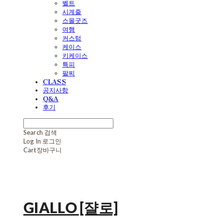
벨트
시계줄
스몰굿즈
여행
커스텀
케이스
키케이스
특피
팔찌
CLASS
공지사항
Q&A
후기
Search
검색
Log In
로그인
Cart
장바구니
GIALLO [쟐로]