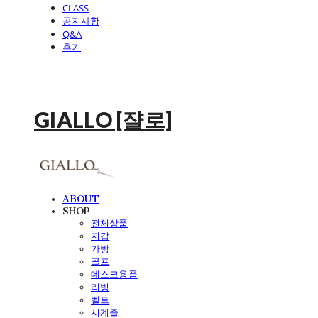
CLASS
공지사항
Q&A
후기
GIALLO [쟐로]
ABOUT
SHOP
전체상품
지갑
가방
골프
데스크용품
리빙
벨트
시계줄