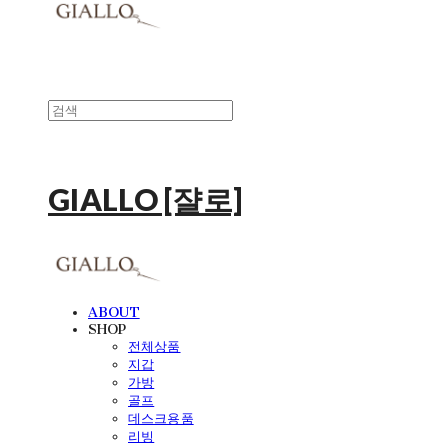
GIALLO [쟐로]
ABOUT
SHOP
전체상품
지갑
가방
골프
데스크용품
리빙