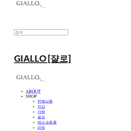
GIALLO [쟐로]
ABOUT
SHOP
전체상품
지갑
가방
골프
데스크용품
리빙