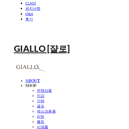
CLASS
공지사항
Q&A
후기
GIALLO [쟐로]
ABOUT
SHOP
전체상품
지갑
가방
골프
데스크용품
리빙
벨트
시계줄