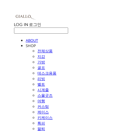
LOG IN
로그인
ABOUT
SHOP
전체상품
지갑
가방
골프
데스크용품
리빙
벨트
시계줄
스몰굿즈
여행
커스텀
케이스
키케이스
특피
팔찌