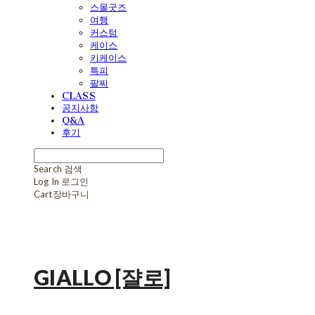
스몰굿즈
여행
커스텀
케이스
키케이스
특피
팔찌
CLASS
공지사항
Q&A
후기
Search
검색
Log In
로그인
Cart
장바구니
GIALLO [쟐로]