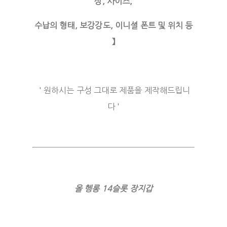
상, 사이즈,
수납의 형태, 보강강도, 이니셜 폰트 및 위치 등
】
' 원하시는 구성 그대로 제품을 제작해드립니
다 '
올 헹롱 14슬롯 장지갑