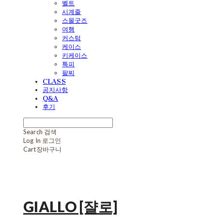
벨트
시계줄
스몰굿즈
여행
커스텀
케이스
키케이스
특피
팔찌
CLASS
공지사항
Q&A
후기
Search
검색
Log In
로그인
Cart
장바구니
GIALLO [쟐로]