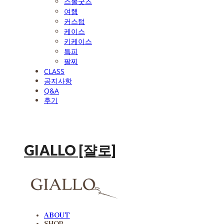
스몰굿즈
여행
커스텀
케이스
키케이스
특피
팔찌
CLASS
공지사항
Q&A
후기
GIALLO [쟐로]
ABOUT
SHOP