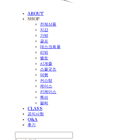
ABOUT
SHOP
전체상품
지갑
가방
골프
데스크용품
리빙
벨트
시계줄
스몰굿즈
여행
커스텀
케이스
키케이스
특피
팔찌
CLASS
공지사항
Q&A
후기