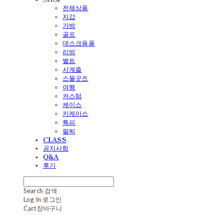
전체상품
지갑
가방
골프
데스크용품
리빙
벨트
시계줄
스몰굿즈
여행
커스텀
케이스
키케이스
특피
팔찌
CLASS
공지사항
Q&A
후기
Search
검색
Log In
로그인
Cart
장바구니