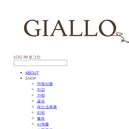
LOG IN
로그인
ABOUT
SHOP
전체상품
지갑
가방
골프
데스크용품
리빙
벨트
시계줄