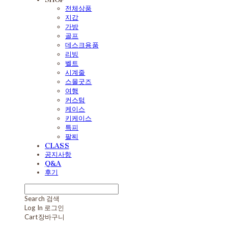
전체상품
지갑
가방
골프
데스크용품
리빙
벨트
시계줄
스몰굿즈
여행
커스텀
케이스
키케이스
특피
팔찌
CLASS
공지사항
Q&A
후기
Search
검색
Log In
로그인
Cart
장바구니