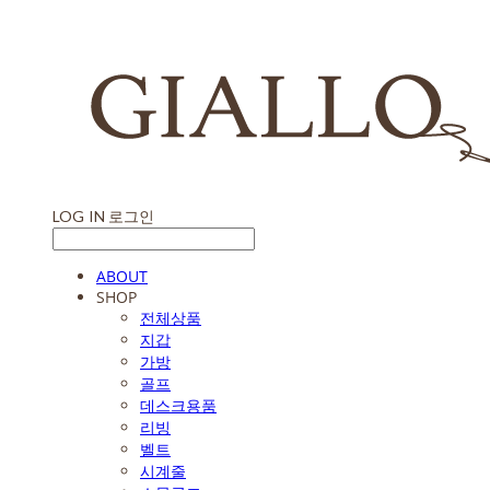
LOG IN
로그인
ABOUT
SHOP
전체상품
지갑
가방
골프
데스크용품
리빙
벨트
시계줄