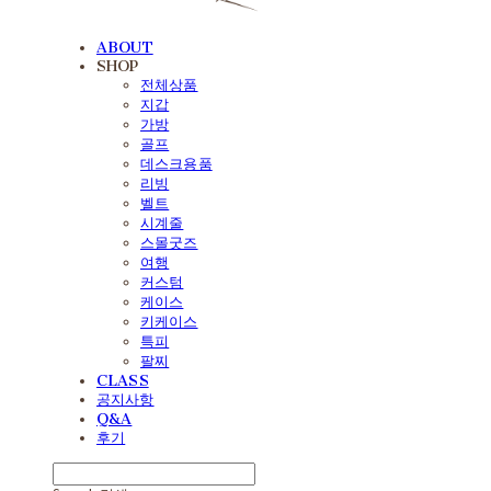
ABOUT
SHOP
전체상품
지갑
가방
골프
데스크용품
리빙
벨트
시계줄
스몰굿즈
여행
커스텀
케이스
키케이스
특피
팔찌
CLASS
공지사항
Q&A
후기