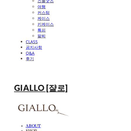
스몰굿즈
여행
커스텀
케이스
키케이스
특피
팔찌
CLASS
공지사항
Q&A
후기
GIALLO [쟐로]
ABOUT
SHOP