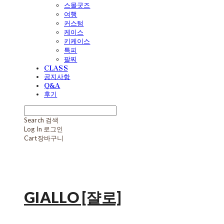
스몰굿즈
여행
커스텀
케이스
키케이스
특피
팔찌
CLASS
공지사항
Q&A
후기
Search
검색
Log In
로그인
Cart
장바구니
GIALLO [쟐로]