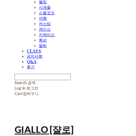
벨트
시계줄
스몰굿즈
여행
커스텀
케이스
키케이스
특피
팔찌
CLASS
공지사항
Q&A
후기
Search
검색
Log In
로그인
Cart
장바구니
GIALLO [쟐로]