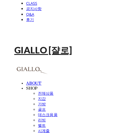
CLASS
공지사항
Q&A
후기
GIALLO [쟐로]
ABOUT
SHOP
전체상품
지갑
가방
골프
데스크용품
리빙
벨트
시계줄