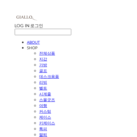
LOG IN
로그인
ABOUT
SHOP
전체상품
지갑
가방
골프
데스크용품
리빙
벨트
시계줄
스몰굿즈
여행
커스텀
케이스
키케이스
특피
팔찌