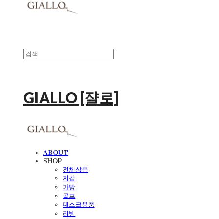
GIALLO [쟐로]
ABOUT
SHOP
전체상품
지갑
가방
골프
데스크용품
리빙