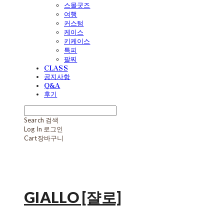
스몰굿즈
여행
커스텀
케이스
키케이스
특피
팔찌
CLASS
공지사항
Q&A
후기
Search
검색
Log In
로그인
Cart
장바구니
GIALLO [쟐로]