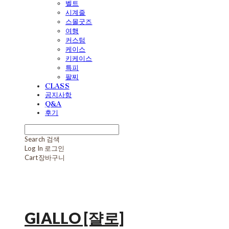
벨트
시계줄
스몰굿즈
여행
커스텀
케이스
키케이스
특피
팔찌
CLASS
공지사항
Q&A
후기
Search
검색
Log In
로그인
Cart
장바구니
GIALLO [쟐로]