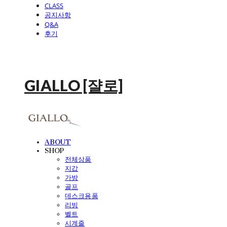
CLASS
공지사항
Q&A
후기
GIALLO [쟐로]
ABOUT
SHOP
전체상품
지갑
가방
골프
데스크용품
리빙
벨트
시계줄