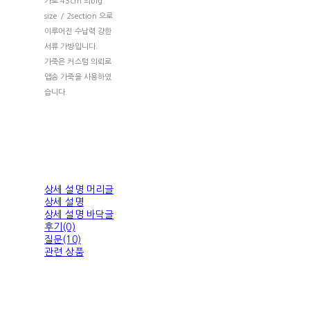
가로 43cm 의big
size / 2section 으로
이루어진 수납력 강한
서류 가방입니다.
가죽은 커스텀 의뢰로
앱송 가죽을 사용하였
습니다.
상세 설명 머리글
상세 설명
상세 설명 바닥글
후기(0)
질문(10)
관련 상품