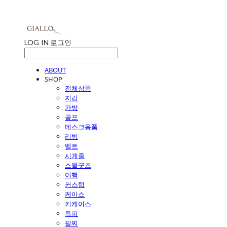
LOG IN
로그인
ABOUT
SHOP
전체상품
지갑
가방
골프
데스크용품
리빙
벨트
시계줄
스몰굿즈
여행
커스텀
케이스
키케이스
특피
팔찌