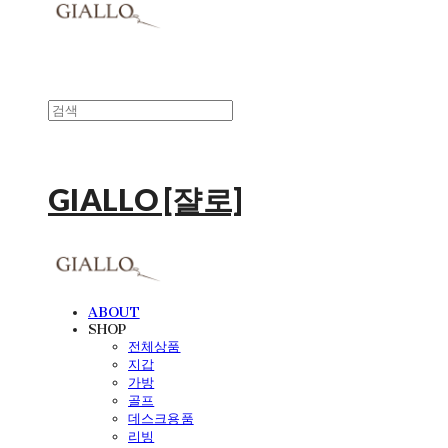
GIALLO [쟐로]
ABOUT
SHOP
전체상품
지갑
가방
골프
데스크용품
리빙