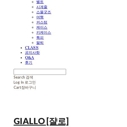
벨트
시계줄
스몰굿즈
여행
커스텀
케이스
키케이스
특피
팔찌
CLASS
공지사항
Q&A
후기
Search
검색
Log In
로그인
Cart
장바구니
GIALLO [쟐로]