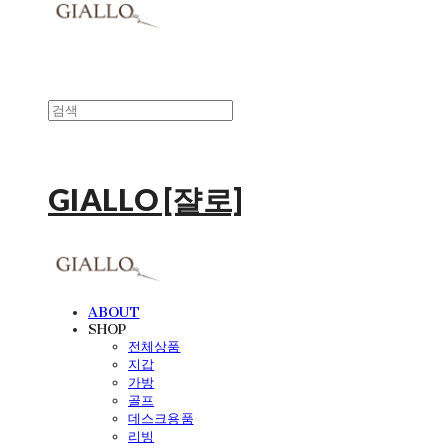
GIALLO [쟐로]
ABOUT
SHOP
전체상품
지갑
가방
골프
데스크용품
리빙