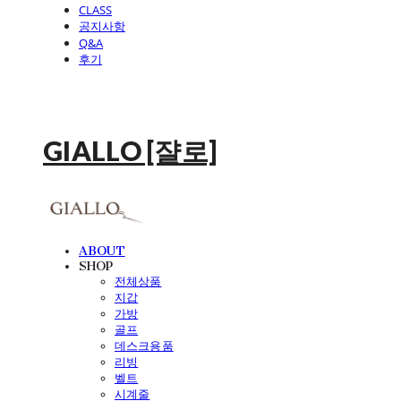
CLASS
공지사항
Q&A
후기
GIALLO [쟐로]
ABOUT
SHOP
전체상품
지갑
가방
골프
데스크용품
리빙
벨트
시계줄