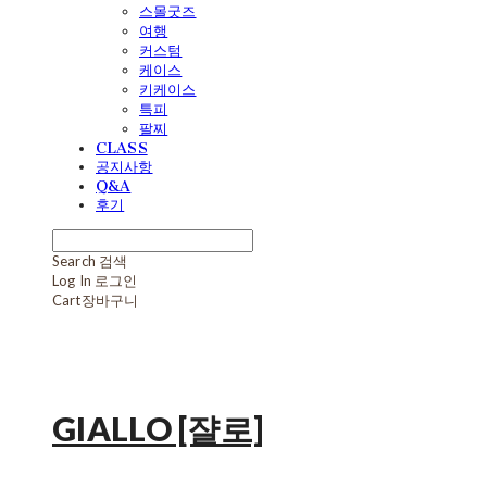
스몰굿즈
여행
커스텀
케이스
키케이스
특피
팔찌
CLASS
공지사항
Q&A
후기
Search
검색
Log In
로그인
Cart
장바구니
GIALLO [쟐로]