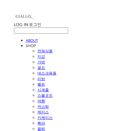
LOG IN
로그인
ABOUT
SHOP
전체상품
지갑
가방
골프
데스크용품
리빙
벨트
시계줄
스몰굿즈
여행
커스텀
케이스
키케이스
특피
팔찌