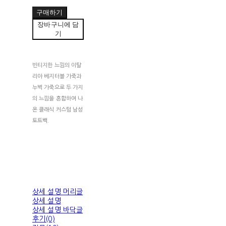
구매하기
장바구니에 담
기
빈티지한 느낌의 이탈
리아 베지터블 가죽과
누벅 가죽으로 두 가지
의 느낌을 혼합하여 나
온 클래식 커스텀 남성
토트백.
상세 설명 머리글
상세 설명
상세 설명 바닥글
후기(0)