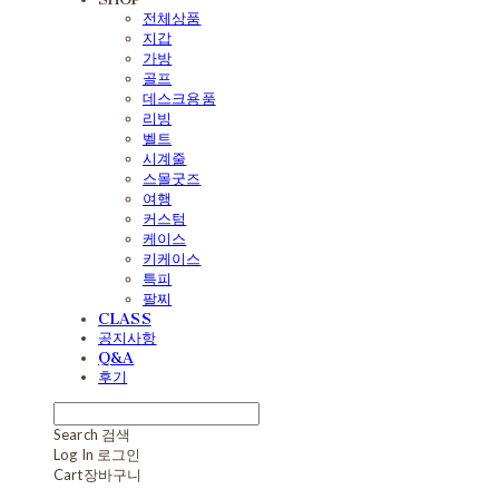
전체상품
지갑
가방
골프
데스크용품
리빙
벨트
시계줄
스몰굿즈
여행
커스텀
케이스
키케이스
특피
팔찌
CLASS
공지사항
Q&A
후기
Search
검색
Log In
로그인
Cart
장바구니