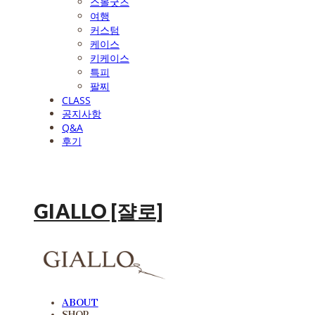
스몰굿즈
여행
커스텀
케이스
키케이스
특피
팔찌
CLASS
공지사항
Q&A
후기
GIALLO [쟐로]
ABOUT
SHOP