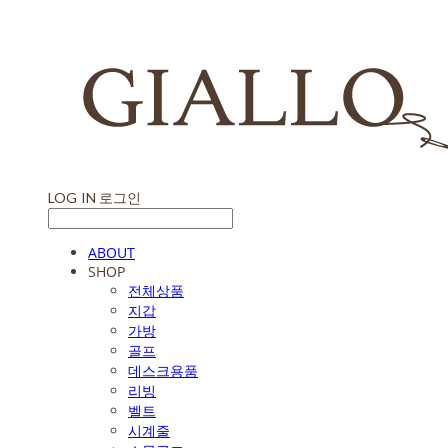
LOG IN
로그인
ABOUT
SHOP
전체상품
지갑
가방
골프
데스크용품
리빙
벨트
시계줄