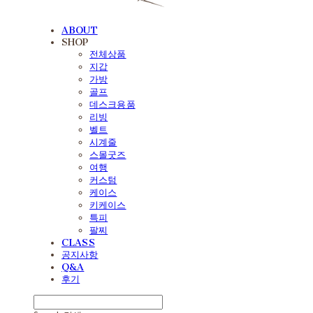
ABOUT
SHOP
전체상품
지갑
가방
골프
데스크용품
리빙
벨트
시계줄
스몰굿즈
여행
커스텀
케이스
키케이스
특피
팔찌
CLASS
공지사항
Q&A
후기