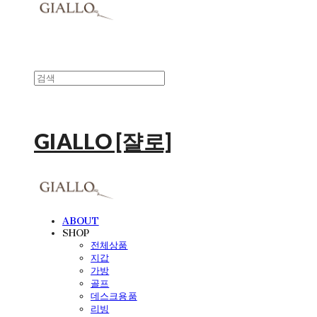
GIALLO [쟐로]
ABOUT
SHOP
전체상품
지갑
가방
골프
데스크용품
리빙