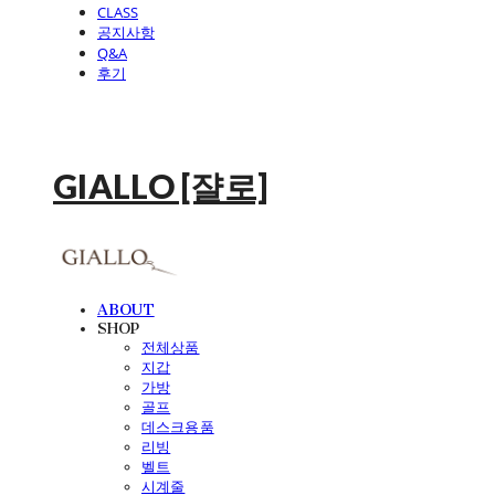
CLASS
공지사항
Q&A
후기
GIALLO [쟐로]
ABOUT
SHOP
전체상품
지갑
가방
골프
데스크용품
리빙
벨트
시계줄