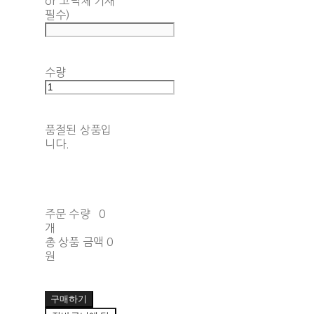
or 고딕체 기재
필수)
수량
품절된 상품입
니다.
주문 수량
0
개
총 상품 금액
0
원
구매하기