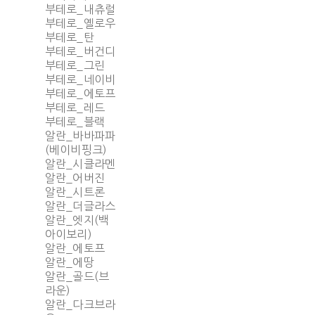
부테로_내츄럴
부테로_옐로우
부테로_탄
부테로_버건디
부테로_그린
부테로_네이비
부테로_에토프
부테로_레드
부테로_블랙
알란_바바파파
(베이비핑크)
알란_시클라멘
알란_어버진
알란_시트론
알란_더글라스
알란_엣지(백
아이보리)
알란_에토프
알란_에땅
알란_골드(브
라운)
알란_다크브라