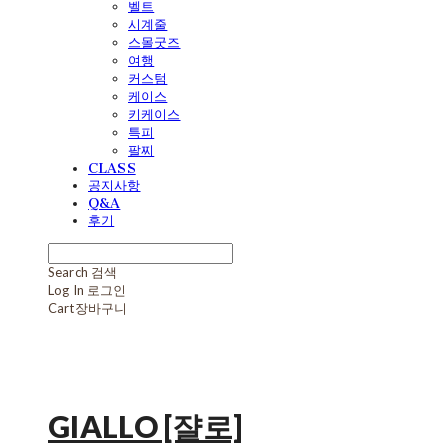
벨트
시계줄
스몰굿즈
여행
커스텀
케이스
키케이스
특피
팔찌
CLASS
공지사항
Q&A
후기
Search
검색
Log In
로그인
Cart
장바구니
GIALLO [쟐로]