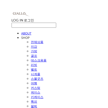
LOG IN
로그인
ABOUT
SHOP
전체상품
지갑
가방
골프
데스크용품
리빙
벨트
시계줄
스몰굿즈
여행
커스텀
케이스
키케이스
특피
팔찌