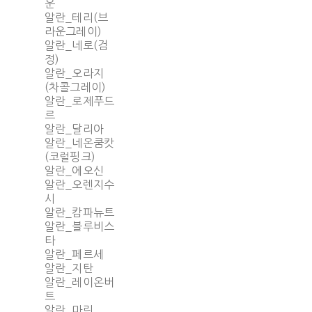
운
알란_테리(브
라운그레이)
알란_네로(검
정)
알란_오라지
(차콜그레이)
알란_로제푸드
르
알란_달리아
알란_네온쿰캇
(코럴핑크)
알란_에오신
알란_오렌지수
시
알란_캄파뉴트
알란_블루비스
타
알란_페르세
알란_지탄
알란_레이온버
트
알란_마린