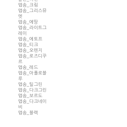
앱송_크림
앱송_그리스뮤
엣
앱송_에땅
앱송_라이트그
레이
앱송_에토프
앱송_티크
앱송_오렌지
앱송_로즈디꾸
르
앱송_레드
앱송_아폴로블
루
앱송_틸그린
앱송_다크그린
앱송_보르도
앱송_다크네이
비
앱송_블랙