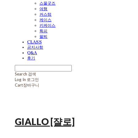
스몰굿즈
여행
커스텀
케이스
키케이스
특피
팔찌
CLASS
공지사항
Q&A
후기
Search
검색
Log In
로그인
Cart
장바구니
GIALLO [쟐로]