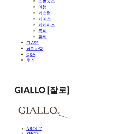
스몰굿즈
여행
커스텀
케이스
키케이스
특피
팔찌
CLASS
공지사항
Q&A
후기
GIALLO [쟐로]
ABOUT
SHOP