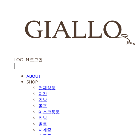
LOG IN
로그인
ABOUT
SHOP
전체상품
지갑
가방
골프
데스크용품
리빙
벨트
시계줄