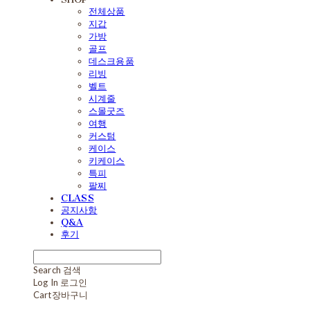
전체상품
지갑
가방
골프
데스크용품
리빙
벨트
시계줄
스몰굿즈
여행
커스텀
케이스
키케이스
특피
팔찌
CLASS
공지사항
Q&A
후기
Search
검색
Log In
로그인
Cart
장바구니