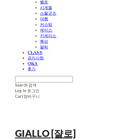
벨트
시계줄
스몰굿즈
여행
커스텀
케이스
키케이스
특피
팔찌
CLASS
공지사항
Q&A
후기
Search
검색
Log In
로그인
Cart
장바구니
GIALLO [쟐로]