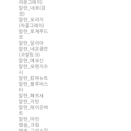
라운그레이)
알란_네로(검
정)
알란_오라지
(차콜그레이)
알란_로제푸드
르
알란_달리아
알란_네온쿰캇
(코럴핑크)
알란_에오신
알란_오렌지수
시
알란_캄파뉴트
알란_블루비스
타
알란_페르세
알란_지탄
알란_레이온버
트
알란_마린
앱송_크림
앱송_그리스뮤