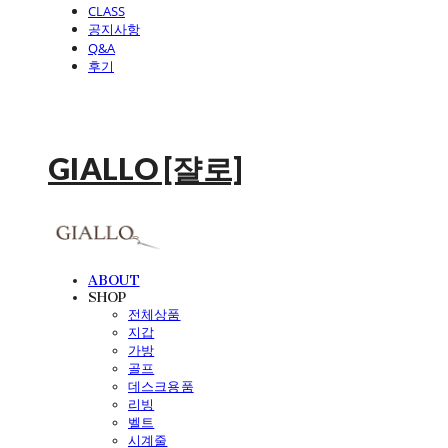
CLASS
공지사항
Q&A
후기
GIALLO [쟐로]
ABOUT
SHOP
전체상품
지갑
가방
골프
데스크용품
리빙
벨트
시계줄