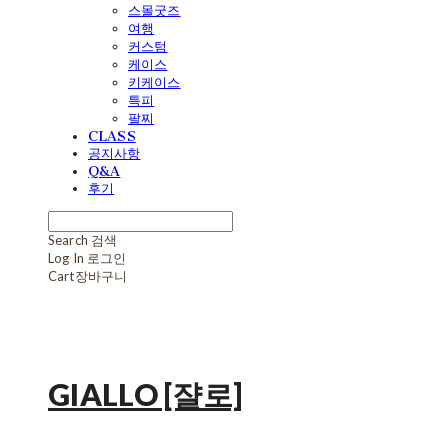
스몰굿즈
여행
커스텀
케이스
키케이스
특피
팔찌
CLASS
공지사항
Q&A
후기
Search
검색
Log In
로그인
Cart
장바구니
GIALLO [쟐로]