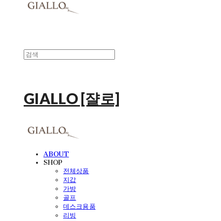
GIALLO [쟐로]
ABOUT
SHOP
전체상품
지갑
가방
골프
데스크용품
리빙