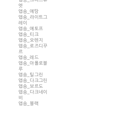
엣
앱송_에땅
앱송_라이트그
레이
앱송_에토프
앱송_티크
앱송_오렌지
앱송_로즈디꾸
르
앱송_레드
앱송_아폴로블
루
앱송_틸그린
앱송_다크그린
앱송_보르도
앱송_다크네이
비
앱송_블랙