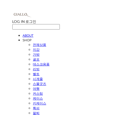
LOG IN
로그인
ABOUT
SHOP
전체상품
지갑
가방
골프
데스크용품
리빙
벨트
시계줄
스몰굿즈
여행
커스텀
케이스
키케이스
특피
팔찌