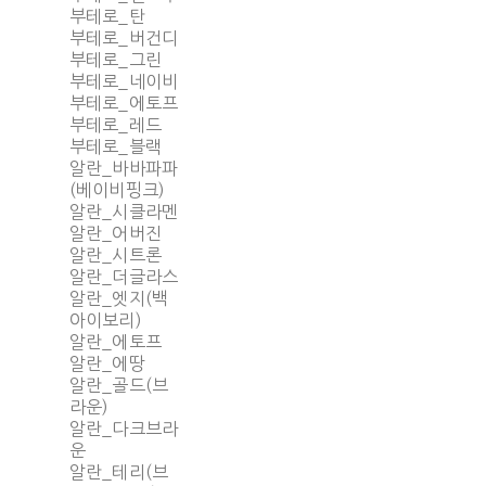
부테로_탄
부테로_버건디
부테로_그린
부테로_네이비
부테로_에토프
부테로_레드
부테로_블랙
알란_바바파파
(베이비핑크)
알란_시클라멘
알란_어버진
알란_시트론
알란_더글라스
알란_엣지(백
아이보리)
알란_에토프
알란_에땅
알란_골드(브
라운)
알란_다크브라
운
알란_테리(브