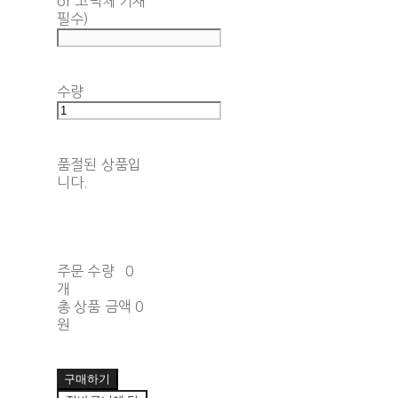
or 고딕체 기재
필수)
수량
품절된 상품입
니다.
주문 수량
0
개
총 상품 금액
0
원
구매하기