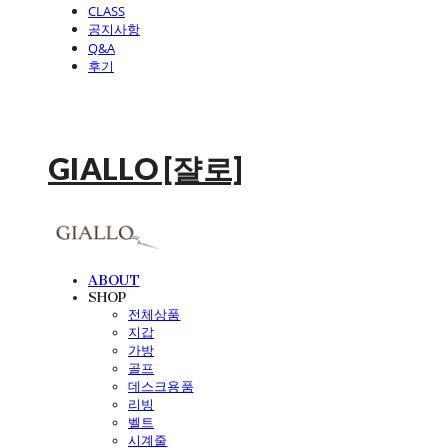
CLASS
공지사항
Q&A
후기
GIALLO [쟐로]
ABOUT
SHOP
전체상품
지갑
가방
골프
데스크용품
리빙
벨트
시계줄