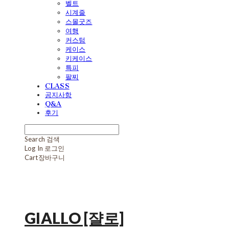
벨트
시계줄
스몰굿즈
여행
커스텀
케이스
키케이스
특피
팔찌
CLASS
공지사항
Q&A
후기
Search
검색
Log In
로그인
Cart
장바구니
GIALLO [쟐로]