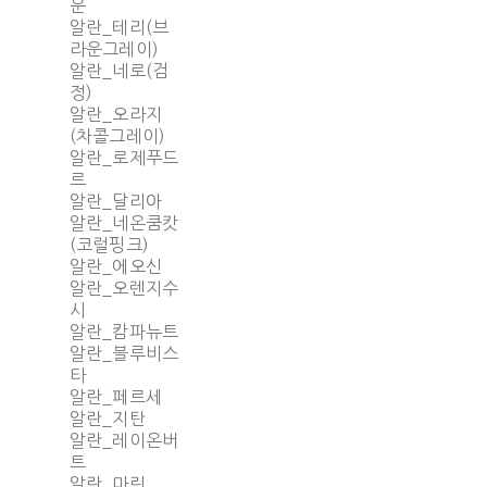
운
알란_테리(브
라운그레이)
알란_네로(검
정)
알란_오라지
(차콜그레이)
알란_로제푸드
르
알란_달리아
알란_네온쿰캇
(코럴핑크)
알란_에오신
알란_오렌지수
시
알란_캄파뉴트
알란_블루비스
타
알란_페르세
알란_지탄
알란_레이온버
트
알란_마린