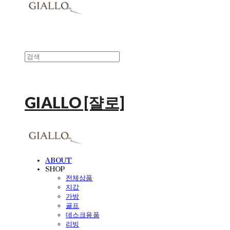
GIALLO [쟐로]
ABOUT
SHOP
전체상품
지갑
가방
골프
데스크용품
리빙