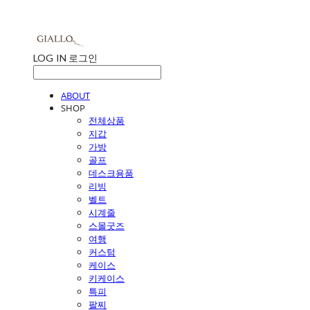
LOG IN
로그인
ABOUT
SHOP
전체상품
지갑
가방
골프
데스크용품
리빙
벨트
시계줄
스몰굿즈
여행
커스텀
케이스
키케이스
특피
팔찌