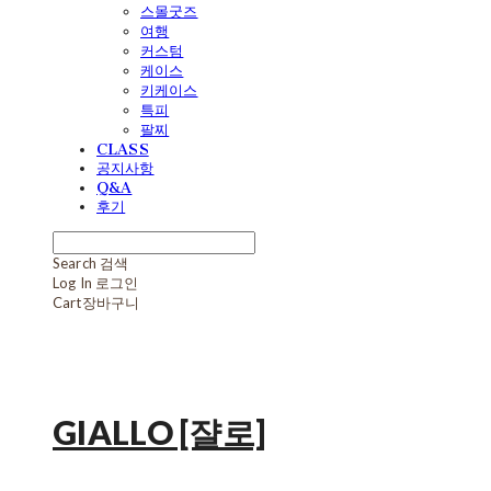
스몰굿즈
여행
커스텀
케이스
키케이스
특피
팔찌
CLASS
공지사항
Q&A
후기
Search
검색
Log In
로그인
Cart
장바구니
GIALLO [쟐로]