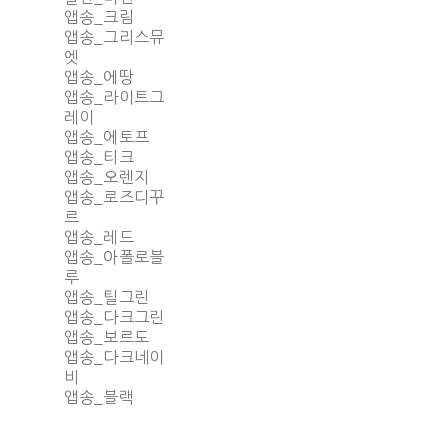
앱송_크림
앱송_그리스뮤
엣
앱송_에땅
앱송_라이트그
레이
앱송_에토프
앱송_티크
앱송_오렌지
앱송_로즈디꾸
르
앱송_레드
앱송_아폴로블
루
앱송_틸그린
앱송_다크그린
앱송_보르도
앱송_다크네이
비
앱송_블랙