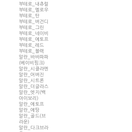
부테로_내츄럴
부테로_옐로우
부테로_탄
부테로_버건디
부테로_그린
부테로_네이비
부테로_에토프
부테로_레드
부테로_블랙
알란_바바파파
(베이비핑크)
알란_시클라멘
알란_어버진
알란_시트론
알란_더글라스
알란_엣지(백
아이보리)
알란_에토프
알란_에땅
알란_골드(브
라운)
알란_다크브라