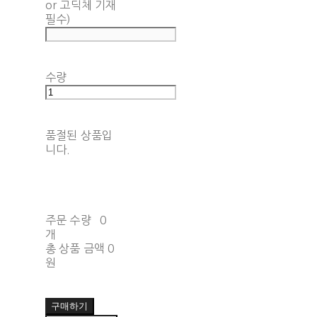
or 고딕체 기재
필수)
수량
품절된 상품입
니다.
주문 수량
0
개
총 상품 금액
0
원
구매하기