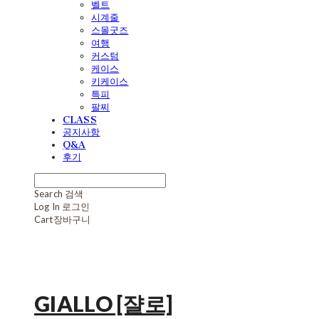
벨트
시계줄
스몰굿즈
여행
커스텀
케이스
키케이스
특피
팔찌
CLASS
공지사항
Q&A
후기
Search
검색
Log In
로그인
Cart
장바구니
GIALLO [쟐로]