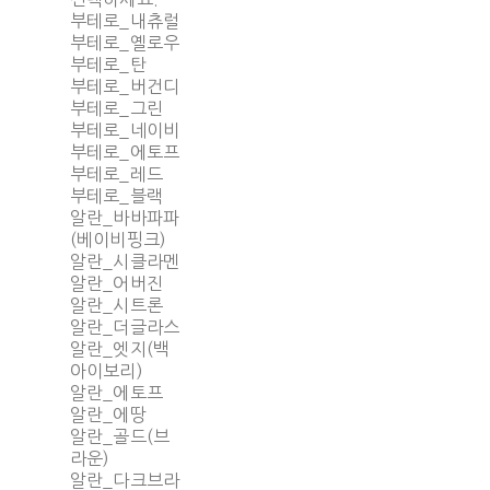
부테로_내츄럴
부테로_옐로우
부테로_탄
부테로_버건디
부테로_그린
부테로_네이비
부테로_에토프
부테로_레드
부테로_블랙
알란_바바파파
(베이비핑크)
알란_시클라멘
알란_어버진
알란_시트론
알란_더글라스
알란_엣지(백
아이보리)
알란_에토프
알란_에땅
알란_골드(브
라운)
알란_다크브라