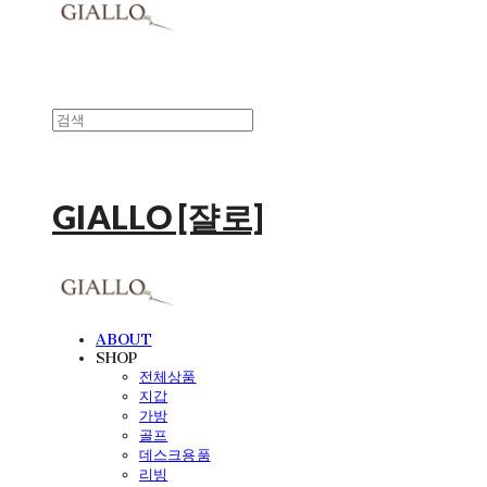
GIALLO [쟐로]
ABOUT
SHOP
전체상품
지갑
가방
골프
데스크용품
리빙