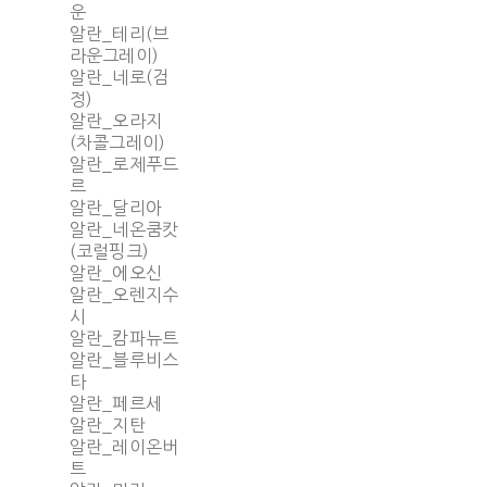
운
알란_테리(브
라운그레이)
알란_네로(검
정)
알란_오라지
(차콜그레이)
알란_로제푸드
르
알란_달리아
알란_네온쿰캇
(코럴핑크)
알란_에오신
알란_오렌지수
시
알란_캄파뉴트
알란_블루비스
타
알란_페르세
알란_지탄
알란_레이온버
트