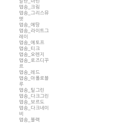
알란_마린
앱송_크림
앱송_그리스뮤
엣
앱송_에땅
앱송_라이트그
레이
앱송_에토프
앱송_티크
앱송_오렌지
앱송_로즈디꾸
르
앱송_레드
앱송_아폴로블
루
앱송_틸그린
앱송_다크그린
앱송_보르도
앱송_다크네이
비
앱송_블랙