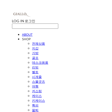
LOG IN
로그인
ABOUT
SHOP
전체상품
지갑
가방
골프
데스크용품
리빙
벨트
시계줄
스몰굿즈
여행
커스텀
케이스
키케이스
특피
팔찌