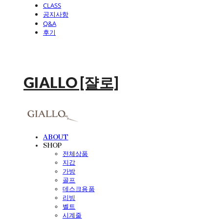
CLASS
공지사항
Q&A
후기
GIALLO [쟐로]
ABOUT
SHOP
전체상품
지갑
가방
골프
데스크용품
리빙
벨트
시계줄