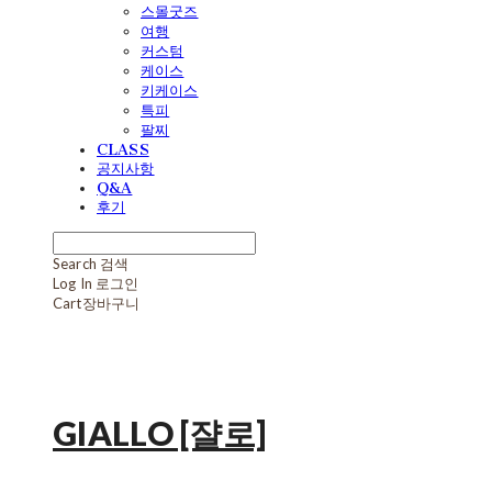
스몰굿즈
여행
커스텀
케이스
키케이스
특피
팔찌
CLASS
공지사항
Q&A
후기
Search
검색
Log In
로그인
Cart
장바구니
GIALLO [쟐로]