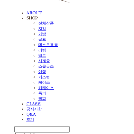
ABOUT
SHOP
전체상품
지갑
가방
골프
데스크용품
리빙
벨트
시계줄
스몰굿즈
여행
커스텀
케이스
키케이스
특피
팔찌
CLASS
공지사항
Q&A
후기