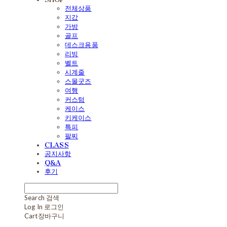
전체상품
지갑
가방
골프
데스크용품
리빙
벨트
시계줄
스몰굿즈
여행
커스텀
케이스
키케이스
특피
팔찌
CLASS
공지사항
Q&A
후기
Search
검색
Log In
로그인
Cart
장바구니