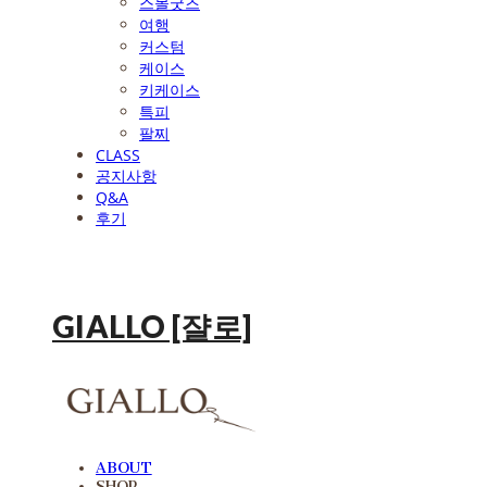
스몰굿즈
여행
커스텀
케이스
키케이스
특피
팔찌
CLASS
공지사항
Q&A
후기
GIALLO [쟐로]
ABOUT
SHOP