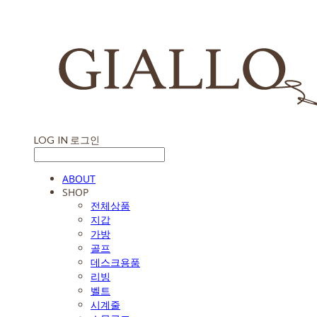
LOG IN
로그인
ABOUT
SHOP
전체상품
지갑
가방
골프
데스크용품
리빙
벨트
시계줄