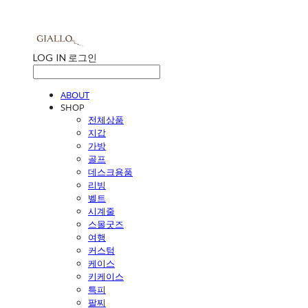
LOG IN
로그인
ABOUT
SHOP
전체상품
지갑
가방
골프
데스크용품
리빙
벨트
시계줄
스몰굿즈
여행
커스텀
케이스
키케이스
특피
팔찌