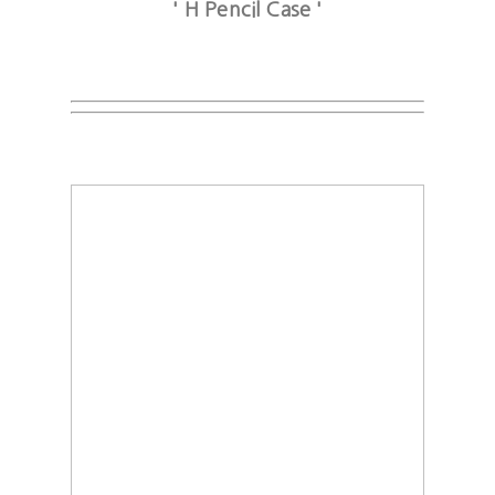
' H Pencil Case '