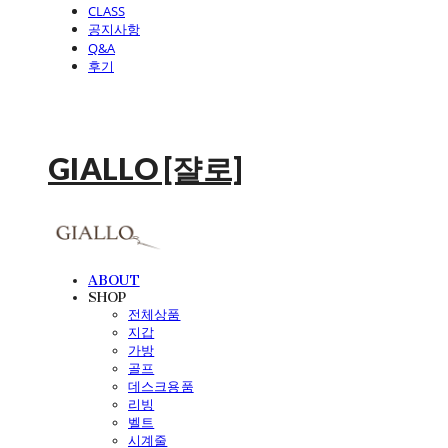
CLASS
공지사항
Q&A
후기
GIALLO [쟐로]
ABOUT
SHOP
전체상품
지갑
가방
골프
데스크용품
리빙
벨트
시계줄