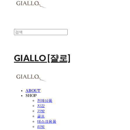
GIALLO [쟐로]
ABOUT
SHOP
전체상품
지갑
가방
골프
데스크용품
리빙