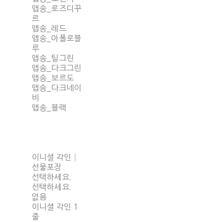
앱송_로즈디꾸
르
앱송_레드
앱송_아폴로블
루
앱송_틸그린
앱송_다크그린
앱송_보르도
앱송_다크네이
비
앱송_블랙
이니셜 각인│
선물포장
선택하세요.
선택하세요.
없음
이니셜 각인 1
줄