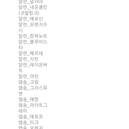
알란_달리아
알란_네온쿰캇
(코럴핑크)
알란_에오신
알란_오렌지수
시
알란_캄파뉴트
알란_블루비스
타
알란_페르세
알란_지탄
알란_레이온버
트
알란_마린
앱송_크림
앱송_그리스뮤
엣
앱송_에땅
앱송_라이트그
레이
앱송_에토프
앱송_티크
앱송_오렌지