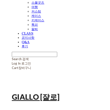
스몰굿즈
여행
커스텀
케이스
키케이스
특피
팔찌
CLASS
공지사항
Q&A
후기
Search
검색
Log In
로그인
Cart
장바구니
GIALLO [쟐로]