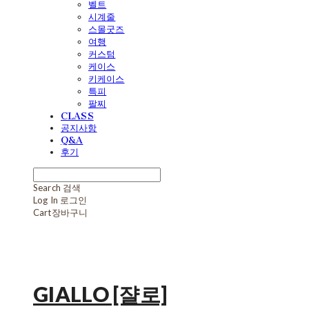
벨트
시계줄
스몰굿즈
여행
커스텀
케이스
키케이스
특피
팔찌
CLASS
공지사항
Q&A
후기
Search
검색
Log In
로그인
Cart
장바구니
GIALLO [쟐로]