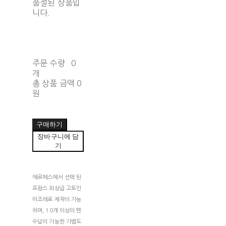
품절된 상품입
니다.
주문 수량
0
개
총 상품 금액
0
원
구매하기
장바구니에 담
기
에르메스에서 선택 된
프랑스 최상급 고트인
미조레로 제작이 가능
하며, 10개 이상의 펜
수납이 가능한 가볍도