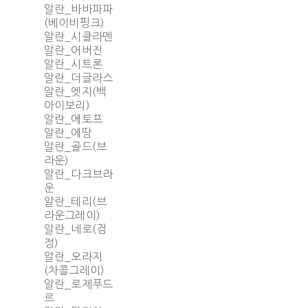
알란_바바파파
(베이비핑크)
알란_시클라멘
알란_어버진
알란_시트론
알란_더글라스
알란_엣지(백
아이보리)
알란_에토프
알란_에땅
알란_골드(브
라운)
알란_다크브라
운
알란_테리(브
라운그레이)
알란_네로(검
정)
알란_오라지
(차콜그레이)
알란_로제푸드
르