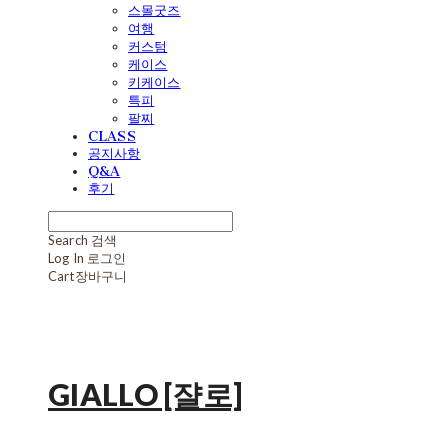
스몰굿즈
여행
커스텀
케이스
키케이스
특피
팔찌
CLASS
공지사항
Q&A
후기
Search
검색
Log In
로그인
Cart
장바구니
GIALLO [쟐로]