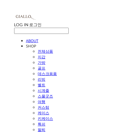
LOG IN
로그인
ABOUT
SHOP
전체상품
지갑
가방
골프
데스크용품
리빙
벨트
시계줄
스몰굿즈
여행
커스텀
케이스
키케이스
특피
팔찌