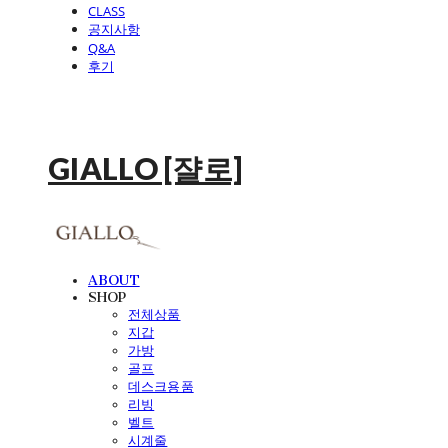
CLASS
공지사항
Q&A
후기
GIALLO [쟐로]
ABOUT
SHOP
전체상품
지갑
가방
골프
데스크용품
리빙
벨트
시계줄