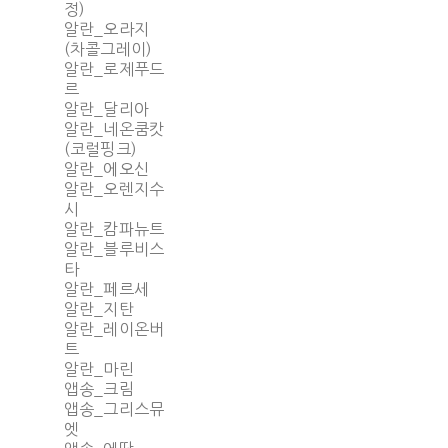
정)
알란_오라지
(차콜그레이)
알란_로제푸드
르
알란_달리아
알란_네온쿰캇
(코럴핑크)
알란_에오신
알란_오렌지수
시
알란_캄파뉴트
알란_블루비스
타
알란_페르세
알란_지탄
알란_레이온버
트
알란_마린
앱송_크림
앱송_그리스뮤
엣