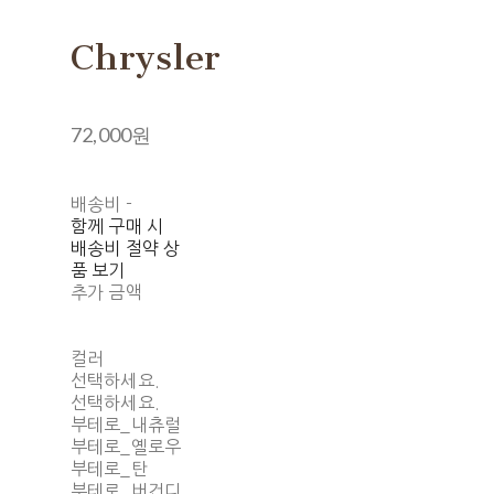
Chrysler
72,000원
배송비
-
함께 구매 시
배송비 절약 상
품 보기
추가 금액
컬러
선택하세요.
선택하세요.
부테로_내츄럴
부테로_옐로우
부테로_탄
부테로_버건디