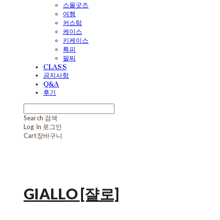
스몰굿즈
여행
커스텀
케이스
키케이스
특피
팔찌
CLASS
공지사항
Q&A
후기
Search
검색
Log In
로그인
Cart
장바구니
GIALLO [쟐로]