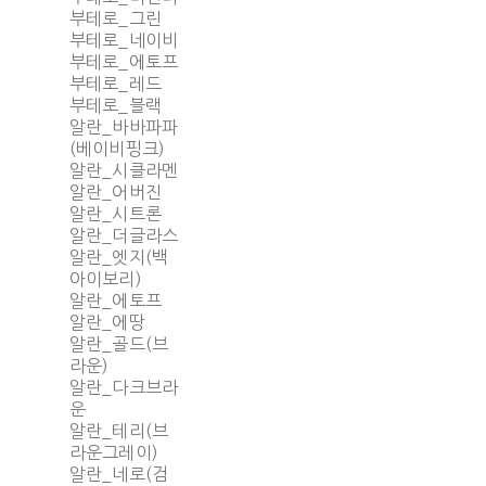
부테로_그린
부테로_네이비
부테로_에토프
부테로_레드
부테로_블랙
알란_바바파파
(베이비핑크)
알란_시클라멘
알란_어버진
알란_시트론
알란_더글라스
알란_엣지(백
아이보리)
알란_에토프
알란_에땅
알란_골드(브
라운)
알란_다크브라
운
알란_테리(브
라운그레이)
알란_네로(검