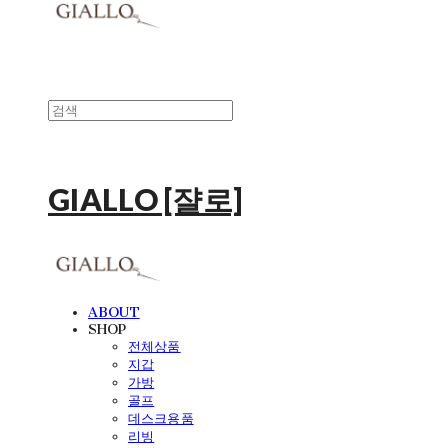
GIALLO [쟐로]
ABOUT
SHOP
전체상품
지갑
가방
골프
데스크용품
리빙