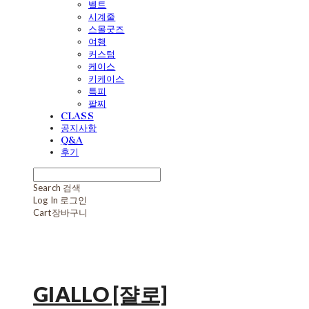
벨트
시계줄
스몰굿즈
여행
커스텀
케이스
키케이스
특피
팔찌
CLASS
공지사항
Q&A
후기
Search
검색
Log In
로그인
Cart
장바구니
GIALLO [쟐로]