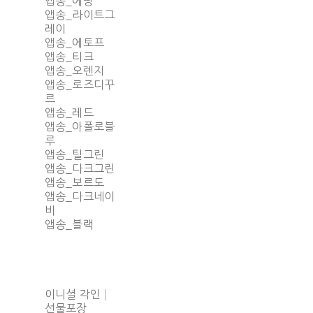
앱송_에땅
앱송_라이트그
레이
앱송_에토프
앱송_티크
앱송_오렌지
앱송_로즈디꾸
르
앱송_레드
앱송_아폴로블
루
앱송_틸그린
앱송_다크그린
앱송_보르도
앱송_다크네이
비
앱송_블랙
이니셜 각인│
선물포장