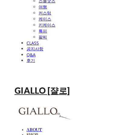
스몰굿즈
여행
커스텀
케이스
키케이스
특피
팔찌
CLASS
공지사항
Q&A
후기
GIALLO [쟐로]
ABOUT
SHOP