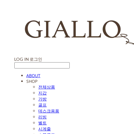
LOG IN
로그인
ABOUT
SHOP
전체상품
지갑
가방
골프
데스크용품
리빙
벨트
시계줄