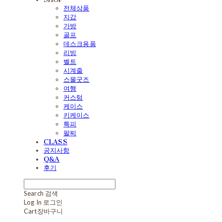
전체상품
지갑
가방
골프
데스크용품
리빙
벨트
시계줄
스몰굿즈
여행
커스텀
케이스
키케이스
특피
팔찌
CLASS
공지사항
Q&A
후기
Search
검색
Log In
로그인
Cart
장바구니