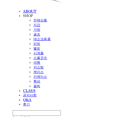
ABOUT
SHOP
전체상품
지갑
가방
골프
데스크용품
리빙
벨트
시계줄
스몰굿즈
여행
커스텀
케이스
키케이스
특피
팔찌
CLASS
공지사항
Q&A
후기