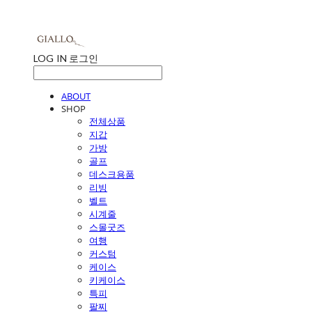
LOG IN
로그인
ABOUT
SHOP
전체상품
지갑
가방
골프
데스크용품
리빙
벨트
시계줄
스몰굿즈
여행
커스텀
케이스
키케이스
특피
팔찌