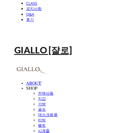
CLASS
공지사항
Q&A
후기
GIALLO [쟐로]
ABOUT
SHOP
전체상품
지갑
가방
골프
데스크용품
리빙
벨트
시계줄