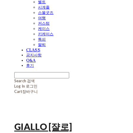
벨트
시계줄
스몰굿즈
여행
커스텀
케이스
키케이스
특피
팔찌
CLASS
공지사항
Q&A
후기
Search
검색
Log In
로그인
Cart
장바구니
GIALLO [쟐로]