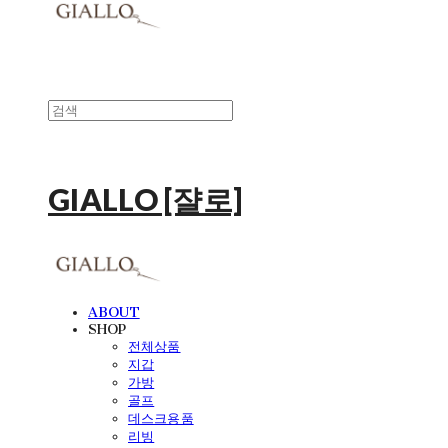
GIALLO [쟐로]
ABOUT
SHOP
전체상품
지갑
가방
골프
데스크용품
리빙