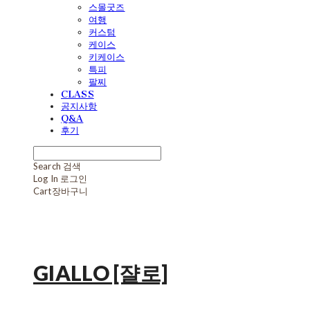
스몰굿즈
여행
커스텀
케이스
키케이스
특피
팔찌
CLASS
공지사항
Q&A
후기
Search
검색
Log In
로그인
Cart
장바구니
GIALLO [쟐로]