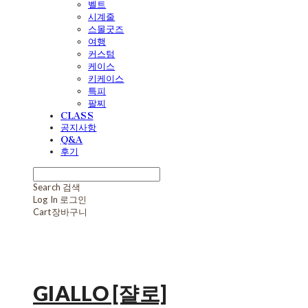
벨트
시계줄
스몰굿즈
여행
커스텀
케이스
키케이스
특피
팔찌
CLASS
공지사항
Q&A
후기
Search
검색
Log In
로그인
Cart
장바구니
GIALLO [쟐로]