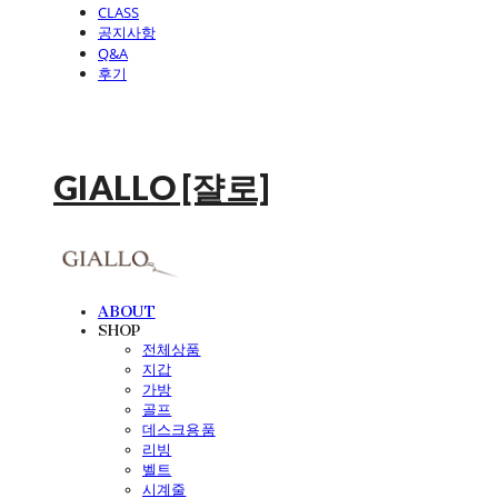
CLASS
공지사항
Q&A
후기
GIALLO [쟐로]
ABOUT
SHOP
전체상품
지갑
가방
골프
데스크용품
리빙
벨트
시계줄