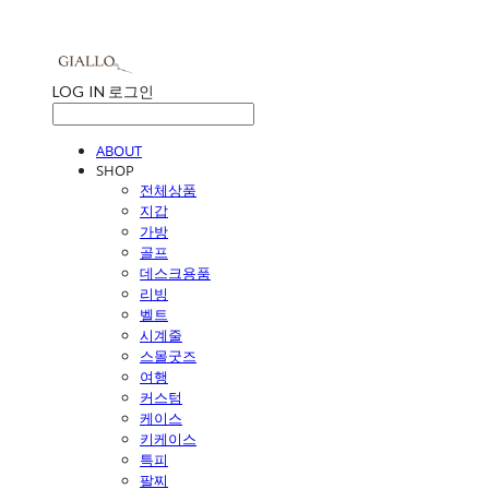
LOG IN
로그인
ABOUT
SHOP
전체상품
지갑
가방
골프
데스크용품
리빙
벨트
시계줄
스몰굿즈
여행
커스텀
케이스
키케이스
특피
팔찌