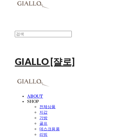
GIALLO [쟐로]
ABOUT
SHOP
전체상품
지갑
가방
골프
데스크용품
리빙