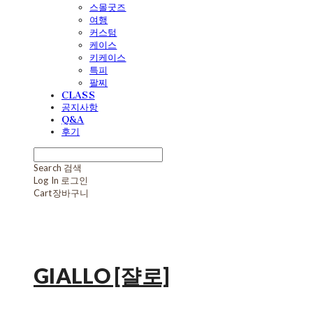
스몰굿즈
여행
커스텀
케이스
키케이스
특피
팔찌
CLASS
공지사항
Q&A
후기
Search
검색
Log In
로그인
Cart
장바구니
GIALLO [쟐로]