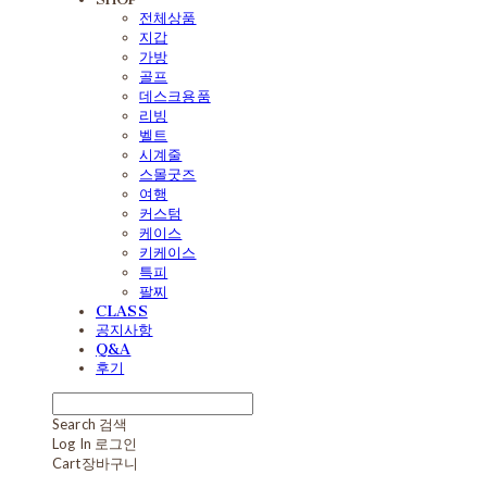
전체상품
지갑
가방
골프
데스크용품
리빙
벨트
시계줄
스몰굿즈
여행
커스텀
케이스
키케이스
특피
팔찌
CLASS
공지사항
Q&A
후기
Search
검색
Log In
로그인
Cart
장바구니