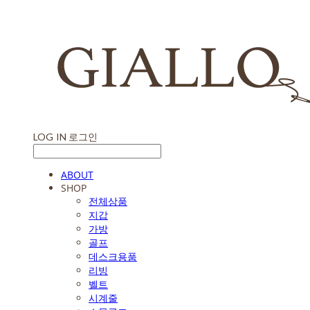
LOG IN
로그인
ABOUT
SHOP
전체상품
지갑
가방
골프
데스크용품
리빙
벨트
시계줄