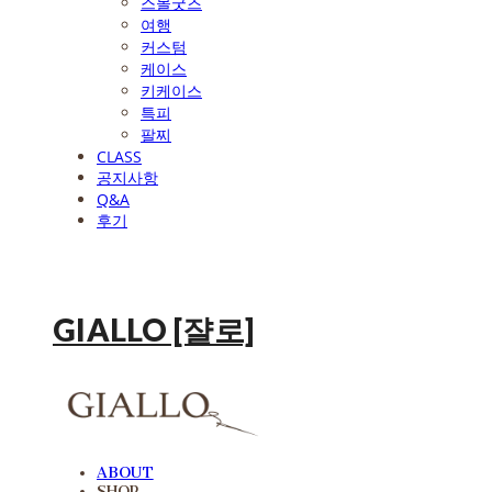
스몰굿즈
여행
커스텀
케이스
키케이스
특피
팔찌
CLASS
공지사항
Q&A
후기
GIALLO [쟐로]
ABOUT
SHOP