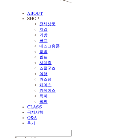
ABOUT
SHOP
전체상품
지갑
가방
골프
데스크용품
리빙
벨트
시계줄
스몰굿즈
여행
커스텀
케이스
키케이스
특피
팔찌
CLASS
공지사항
Q&A
후기